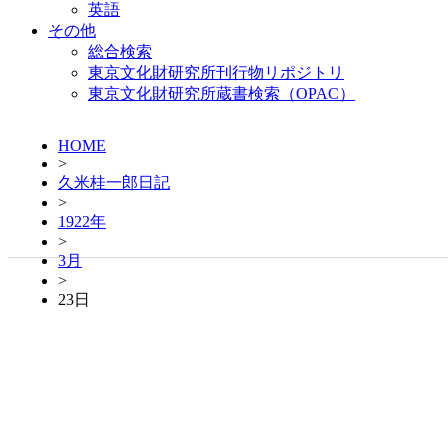
英語
その他
総合検索
東京文化財研究所刊行物リポジトリ
東京文化財研究所蔵書検索（OPAC）
HOME
>
久米桂一郎日記
>
1922年
>
3月
>
23日