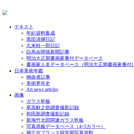
テキスト
年紀資料集成
黒田清輝日記
久米桂一郎日記
白馬会関係新聞記事
明治大正期書画家番付データベース
書画家人名データベース（明治大正期書画家番付
日本美術年鑑
物故者記事
美術界年史
Art news articles
画像
ガラス乾板
尾高鮮之助調査撮影記録
和田新調査撮影記録
新海竹太郎関連ガラス乾板
写真原板データベース（4×5カラー）
畑正吉フランス留学期写真資料