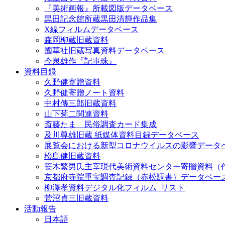
『美術画報』所載図版データベース
黒田記念館所蔵黒田清輝作品集
X線フィルムデータベース
森岡柳蔵旧蔵資料
國華社旧蔵写真資料データベース
今泉雄作『記事珠』
資料目録
久野健寄贈資料
久野健寄贈ノート資料
中村傳三郎旧蔵資料
山下菊二関連資料
斎藤たま 民俗調査カード集成
及川尊雄旧蔵 紙媒体資料目録データベース
展覧会における新型コロナウイルスの影響データ
松島健旧蔵資料
笹木繁男氏主宰現代美術資料センター寄贈資料（
京都府寺院重宝調査記録（赤松調書）データベー
柳澤孝資料デジタル化フィルム_リスト
菅沼貞三旧蔵資料
活動報告
日本語