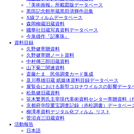
『美術画報』所載図版データベース
黒田記念館所蔵黒田清輝作品集
X線フィルムデータベース
森岡柳蔵旧蔵資料
國華社旧蔵写真資料データベース
今泉雄作『記事珠』
資料目録
久野健寄贈資料
久野健寄贈ノート資料
中村傳三郎旧蔵資料
山下菊二関連資料
斎藤たま 民俗調査カード集成
及川尊雄旧蔵 紙媒体資料目録データベース
展覧会における新型コロナウイルスの影響データ
松島健旧蔵資料
笹木繁男氏主宰現代美術資料センター寄贈資料（
京都府寺院重宝調査記録（赤松調書）データベー
柳澤孝資料デジタル化フィルム_リスト
菅沼貞三旧蔵資料
活動報告
日本語