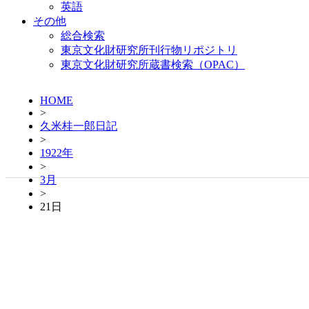
英語
その他
総合検索
東京文化財研究所刊行物リポジトリ
東京文化財研究所蔵書検索（OPAC）
HOME
>
久米桂一郎日記
>
1922年
>
3月
>
21日