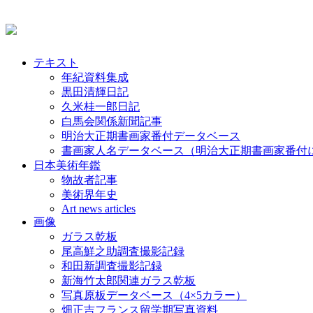
テキスト
年紀資料集成
黒田清輝日記
久米桂一郎日記
白馬会関係新聞記事
明治大正期書画家番付データベース
書画家人名データベース（明治大正期書画家番付
日本美術年鑑
物故者記事
美術界年史
Art news articles
画像
ガラス乾板
尾高鮮之助調査撮影記録
和田新調査撮影記録
新海竹太郎関連ガラス乾板
写真原板データベース（4×5カラー）
畑正吉フランス留学期写真資料