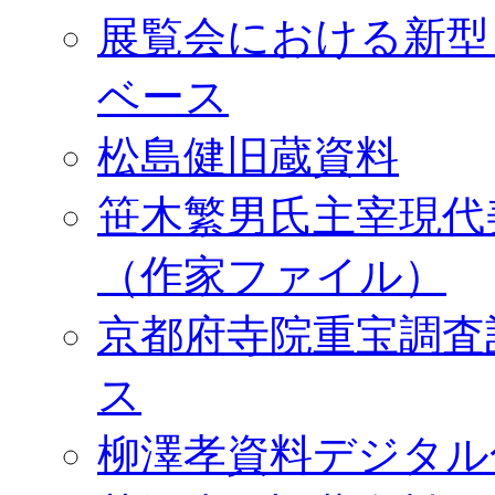
展覧会における新型
ベース
松島健旧蔵資料
笹木繁男氏主宰現代
（作家ファイル）
京都府寺院重宝調査
ス
柳澤孝資料デジタル