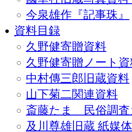
今泉雄作『記事珠』
資料目録
久野健寄贈資料
久野健寄贈ノート資
中村傳三郎旧蔵資料
山下菊二関連資料
斎藤たま 民俗調査
及川尊雄旧蔵 紙媒