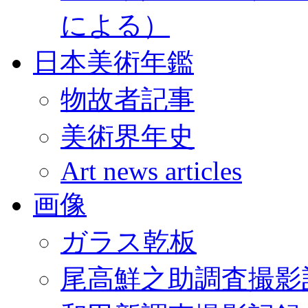
による）
日本美術年鑑
物故者記事
美術界年史
Art news articles
画像
ガラス乾板
尾高鮮之助調査撮影