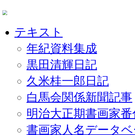
テキスト
年紀資料集成
黒田清輝日記
久米桂一郎日記
白馬会関係新聞記事
明治大正期書画家番
書画家人名データベ