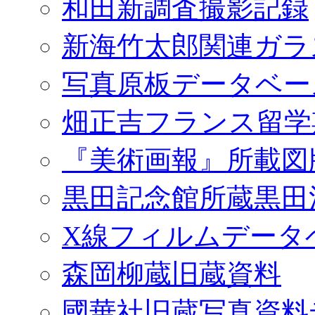
和田新調査撮影記録
新海竹太郎関連ガラ
写真原板データベー
畑正吉フランス留学
『美術画報』所載図
黒田記念館所蔵黒田
X線フィルムデータ
森岡柳蔵旧蔵資料
國華社旧蔵写真資料