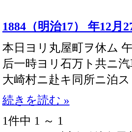
1884（明治17） 年12月2
本日ヨリ丸屋町ヲ休ム 
后一時ヨリ石万ト共ニ汽
大崎村ニ赴キ同所ニ泊ス
続きを読む »
1件中 1 ～ 1