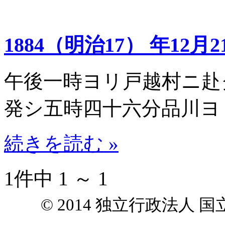
1884（明治17） 年12月2
午後一時ヨリ戸越村ニ赴
発シ五時四十六分品川ヨ
続きを読む »
1件中 1 ～ 1
© 2014 独立行政法人