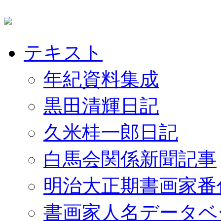
テキスト
年紀資料集成
黒田清輝日記
久米桂一郎日記
白馬会関係新聞記事
明治大正期書画家番
書画家人名データベ