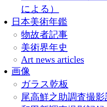
による）
日本美術年鑑
物故者記事
美術界年史
Art news articles
画像
ガラス乾板
尾高鮮之助調査撮影