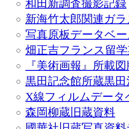
和田新調査撮影記録
新海竹太郎関連ガラ
写真原板データベー
畑正吉フランス留学
『美術画報』所載図
黒田記念館所蔵黒田
X線フィルムデータ
森岡柳蔵旧蔵資料
國華社旧蔵写真資料