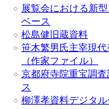
展覧会における新型
ベース
松島健旧蔵資料
笹木繁男氏主宰現代
（作家ファイル）
京都府寺院重宝調査
ス
柳澤孝資料デジタル