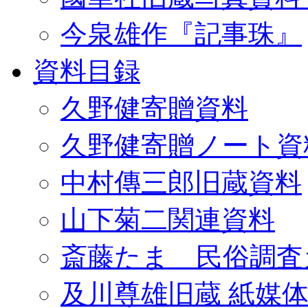
今泉雄作『記事珠』
資料目録
久野健寄贈資料
久野健寄贈ノート資
中村傳三郎旧蔵資料
山下菊二関連資料
斎藤たま 民俗調査
及川尊雄旧蔵 紙媒