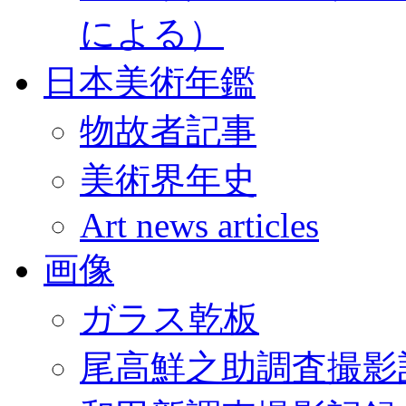
による）
日本美術年鑑
物故者記事
美術界年史
Art news articles
画像
ガラス乾板
尾高鮮之助調査撮影