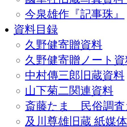
今泉雄作『記事珠』
資料目録
久野健寄贈資料
久野健寄贈ノート資
中村傳三郎旧蔵資料
山下菊二関連資料
斎藤たま 民俗調査
及川尊雄旧蔵 紙媒