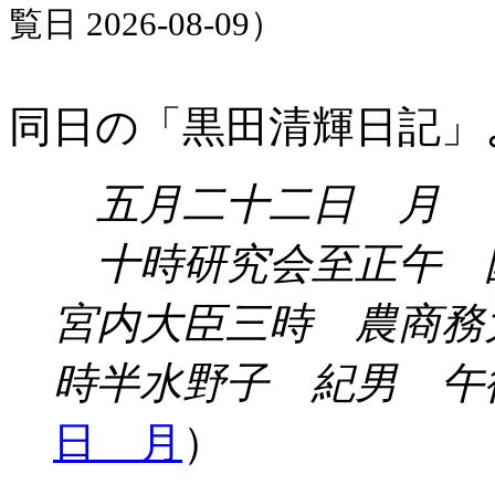
覧日 2026-08-09）
同日の「黒田清輝日記」
五月二十二日 月
十時研究会至正午 
宮内大臣三時 農商務
時半水野子 紀男 午
日 月
）