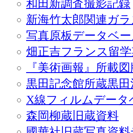
和田新調査撮影記録
新海竹太郎関連ガラ
写真原板データベー
畑正吉フランス留学
『美術画報』所載図
黒田記念館所蔵黒田
X線フィルムデータ
森岡柳蔵旧蔵資料
國華社旧蔵写真資料