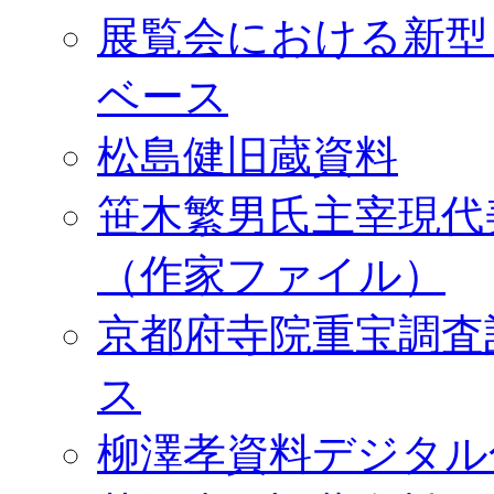
展覧会における新型
ベース
松島健旧蔵資料
笹木繁男氏主宰現代
（作家ファイル）
京都府寺院重宝調査
ス
柳澤孝資料デジタル