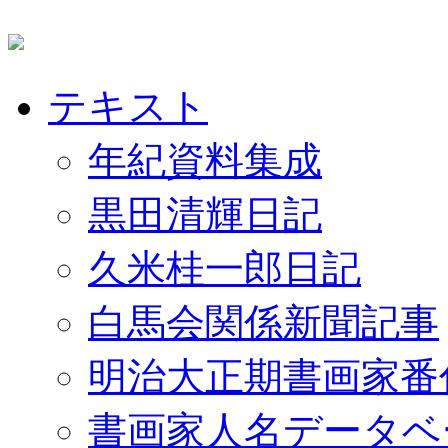
テキスト
年紀資料集成
黒田清輝日記
久米桂一郎日記
白馬会関係新聞記事
明治大正期書画家番
書画家人名データベ