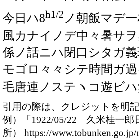
h1/2
今日ハ8
ノ朝飯マデ一
風カナイノデ中々暑サヲ感
係ノ話ニハ閉口シタガ義
モゴロ々々シテ時間ガ過
毛唐連ノステヽコ遊ビハ無
引用の際は、クレジットを明
例）「1922/05/22 久米
所） https://www.tobunken.go.jp