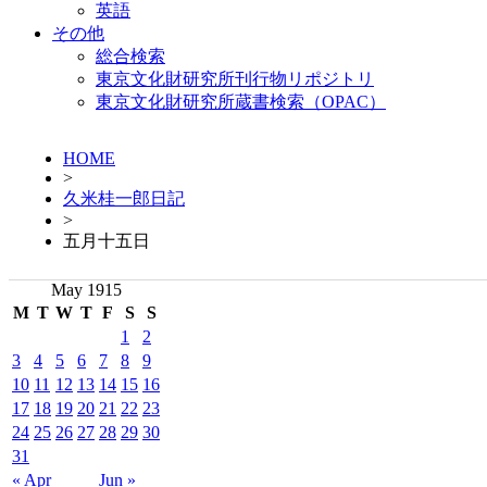
英語
その他
総合検索
東京文化財研究所刊行物リポジトリ
東京文化財研究所蔵書検索（OPAC）
HOME
>
久米桂一郎日記
>
五月十五日
May 1915
M
T
W
T
F
S
S
1
2
3
4
5
6
7
8
9
10
11
12
13
14
15
16
17
18
19
20
21
22
23
24
25
26
27
28
29
30
31
« Apr
Jun »