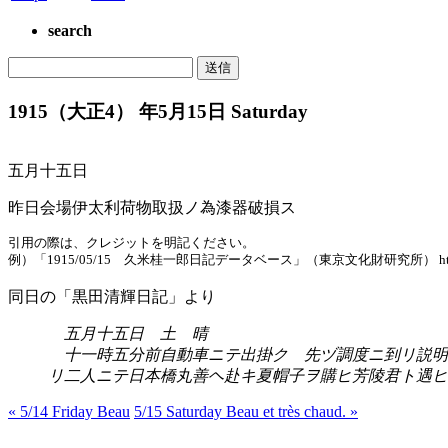
search
1915（大正4） 年5月15日 Saturday
五月十五日
昨日会場伊太利荷物取扱ノ為漆器破損ス
引用の際は、クレジットを明記ください。
例）「1915/05/15 久米桂一郎日記データベース」（東京文化財研究所） https://www.tobu
同日の「黒田清輝日記」より
五月十五日 土 晴
十一時五分前自動車ニテ出掛ク 先ヅ調度ニ到リ説明
リ二人ニテ日本橋丸善ヘ赴キ夏帽子ヲ購ヒ芳陵君ト遇ヒ
« 5/14 Friday Beau
5/15 Saturday Beau et très chaud. »