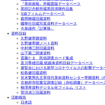
『美術画報』所載図版データベース
黒田記念館所蔵黒田清輝作品集
X線フィルムデータベース
森岡柳蔵旧蔵資料
國華社旧蔵写真資料データベース
今泉雄作『記事珠』
資料目録
久野健寄贈資料
久野健寄贈ノート資料
中村傳三郎旧蔵資料
山下菊二関連資料
斎藤たま 民俗調査カード集成
及川尊雄旧蔵 紙媒体資料目録データベース
展覧会における新型コロナウイルスの影響データ
松島健旧蔵資料
笹木繁男氏主宰現代美術資料センター寄贈資料（
京都府寺院重宝調査記録（赤松調書）データベー
柳澤孝資料デジタル化フィルム_リスト
菅沼貞三旧蔵資料
活動報告
日本語