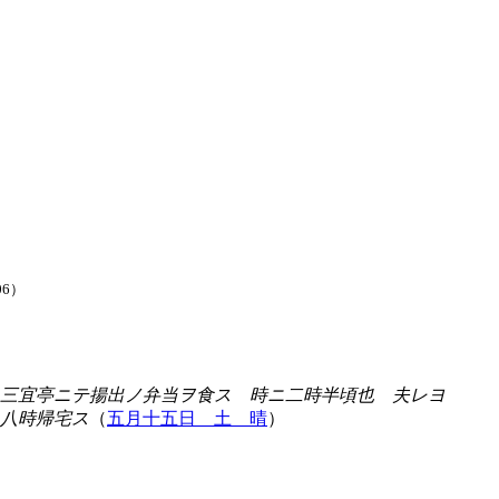
06）
三宜亭ニテ揚出ノ弁当ヲ食ス 時ニ二時半頃也 夫レヨ
八時帰宅ス
（
五月十五日 土 晴
）