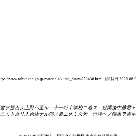
nken.go.jp/materials/kume_diary/873436.html（閲覧日 2026-08-
書ヲ提出シ上野ヘ至ル 十一時半学校ニ着ス 授業後中勝君ト
三人ト為リ木原店ナル鴻ノ巣ニ休ミ久米 竹澤ヘノ端書ヲ書キ