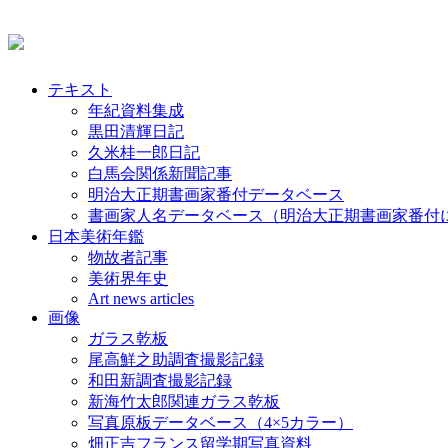
テキスト
年紀資料集成
黒田清輝日記
久米桂一郎日記
白馬会関係新聞記事
明治大正期書画家番付データベース
書画家人名データベース（明治大正期書画家番付
日本美術年鑑
物故者記事
美術界年史
Art news articles
画像
ガラス乾板
尾高鮮之助調査撮影記録
和田新調査撮影記録
新海竹太郎関連ガラス乾板
写真原板データベース（4×5カラー）
畑正吉フランス留学期写真資料