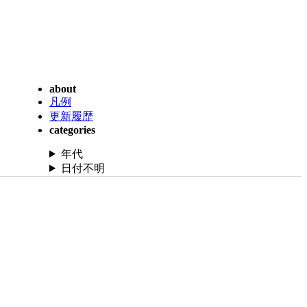
about
凡例
更新履歴
categories
年代
日付不明