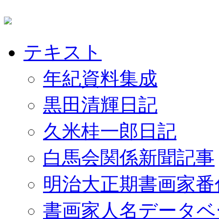
テキスト
年紀資料集成
黒田清輝日記
久米桂一郎日記
白馬会関係新聞記事
明治大正期書画家番
書画家人名データベ