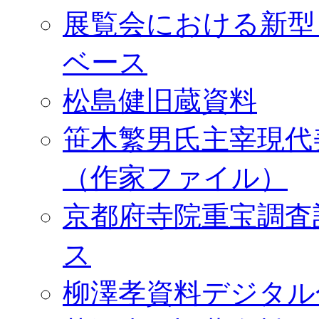
展覧会における新型
ベース
松島健旧蔵資料
笹木繁男氏主宰現代
（作家ファイル）
京都府寺院重宝調査
ス
柳澤孝資料デジタル