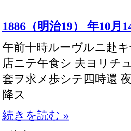
1886（明治19） 年10月1
午前十時ルーヴルニ赴キ
店ニテ午食シ 夫ヨリチ
套ヲ求メ歩シテ四時還 
降ス
続きを読む »