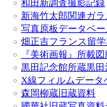
和田新調査撮影記録
新海竹太郎関連ガラ
写真原板データベー
畑正吉フランス留学
『美術画報』所載図
黒田記念館所蔵黒田
X線フィルムデータ
森岡柳蔵旧蔵資料
國華社旧蔵写真資料