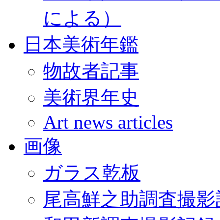
による）
日本美術年鑑
物故者記事
美術界年史
Art news articles
画像
ガラス乾板
尾高鮮之助調査撮影