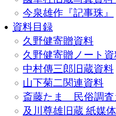
今泉雄作『記事珠』
資料目録
久野健寄贈資料
久野健寄贈ノート資
中村傳三郎旧蔵資料
山下菊二関連資料
斎藤たま 民俗調査
及川尊雄旧蔵 紙媒