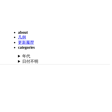
about
凡例
更新履歴
categories
年代
日付不明