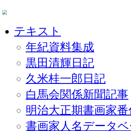
テキスト
年紀資料集成
黒田清輝日記
久米桂一郎日記
白馬会関係新聞記事
明治大正期書画家番
書画家人名データベ