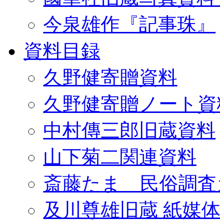
今泉雄作『記事珠』
資料目録
久野健寄贈資料
久野健寄贈ノート資
中村傳三郎旧蔵資料
山下菊二関連資料
斎藤たま 民俗調査
及川尊雄旧蔵 紙媒