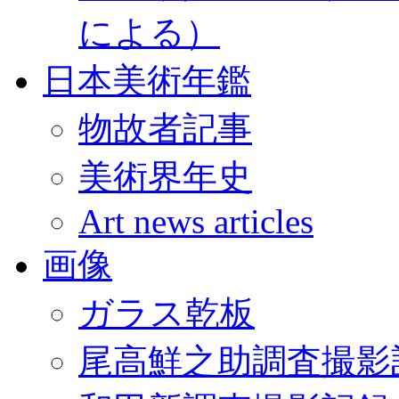
による）
日本美術年鑑
物故者記事
美術界年史
Art news articles
画像
ガラス乾板
尾高鮮之助調査撮影