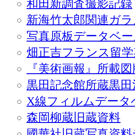
和田新調査撮影記録
新海竹太郎関連ガラ
写真原板データベー
畑正吉フランス留学
『美術画報』所載図
黒田記念館所蔵黒田
X線フィルムデータ
森岡柳蔵旧蔵資料
國華社旧蔵写真資料