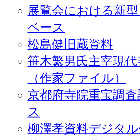
展覧会における新型
ベース
松島健旧蔵資料
笹木繁男氏主宰現代
（作家ファイル）
京都府寺院重宝調査
ス
柳澤孝資料デジタル