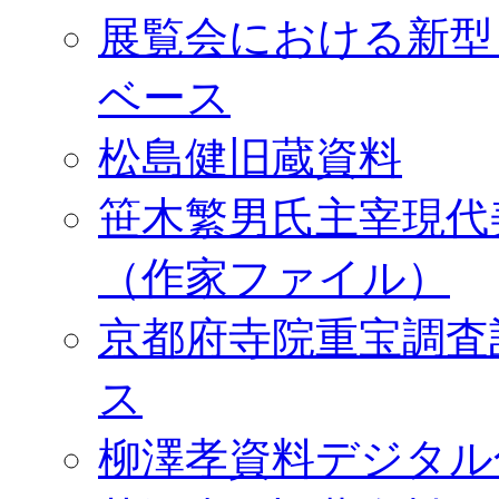
展覧会における新型
ベース
松島健旧蔵資料
笹木繁男氏主宰現代
（作家ファイル）
京都府寺院重宝調査
ス
柳澤孝資料デジタル