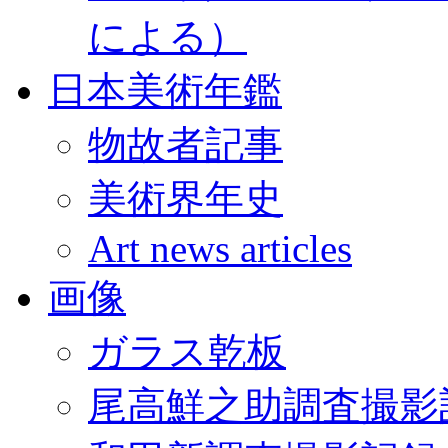
による）
日本美術年鑑
物故者記事
美術界年史
Art news articles
画像
ガラス乾板
尾高鮮之助調査撮影