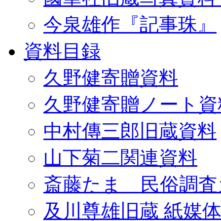
今泉雄作『記事珠』
資料目録
久野健寄贈資料
久野健寄贈ノート資
中村傳三郎旧蔵資料
山下菊二関連資料
斎藤たま 民俗調査
及川尊雄旧蔵 紙媒