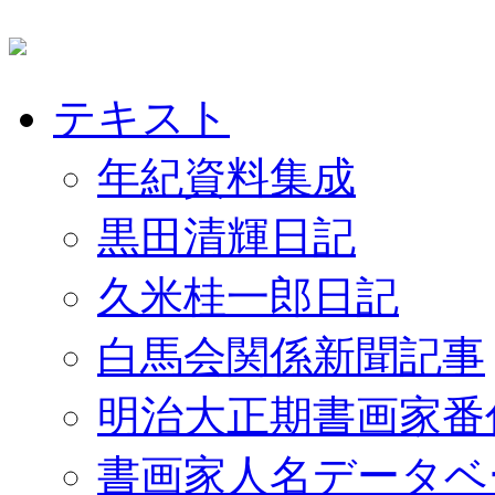
テキスト
年紀資料集成
黒田清輝日記
久米桂一郎日記
白馬会関係新聞記事
明治大正期書画家番
書画家人名データベ