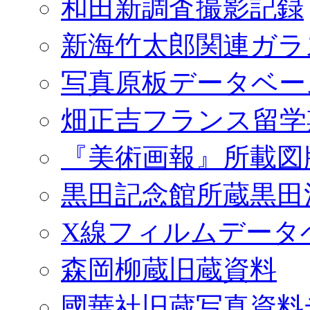
和田新調査撮影記録
新海竹太郎関連ガラ
写真原板データベー
畑正吉フランス留学
『美術画報』所載図
黒田記念館所蔵黒田
X線フィルムデータ
森岡柳蔵旧蔵資料
國華社旧蔵写真資料