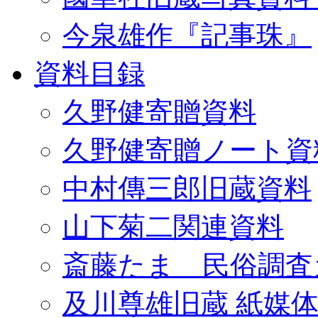
今泉雄作『記事珠』
資料目録
久野健寄贈資料
久野健寄贈ノート資
中村傳三郎旧蔵資料
山下菊二関連資料
斎藤たま 民俗調査
及川尊雄旧蔵 紙媒