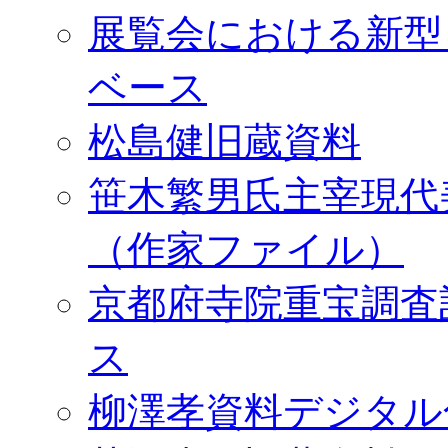
展覧会における新型
ベース
松島健旧蔵資料
笹木繁男氏主宰現代
（作家ファイル）
京都府寺院重宝調査
ス
柳澤孝資料デジタル