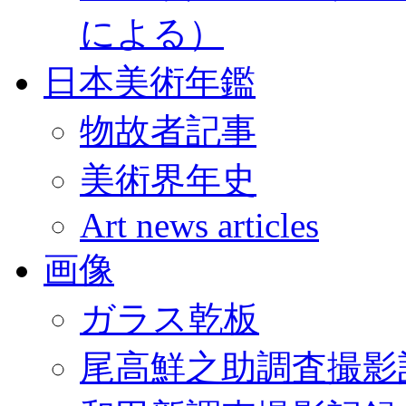
による）
日本美術年鑑
物故者記事
美術界年史
Art news articles
画像
ガラス乾板
尾高鮮之助調査撮影