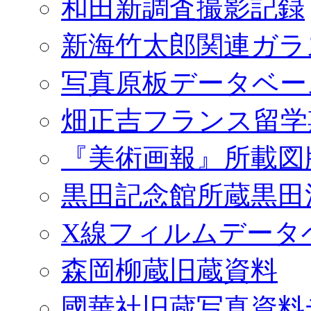
和田新調査撮影記録
新海竹太郎関連ガラ
写真原板データベー
畑正吉フランス留学
『美術画報』所載図
黒田記念館所蔵黒田
X線フィルムデータ
森岡柳蔵旧蔵資料
國華社旧蔵写真資料