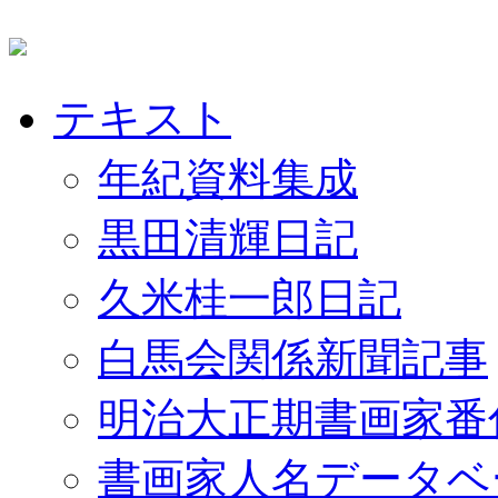
テキスト
年紀資料集成
黒田清輝日記
久米桂一郎日記
白馬会関係新聞記事
明治大正期書画家番
書画家人名データベ