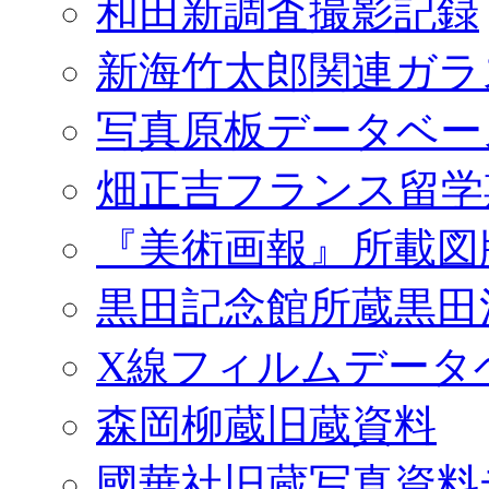
和田新調査撮影記録
新海竹太郎関連ガラ
写真原板データベー
畑正吉フランス留学
『美術画報』所載図
黒田記念館所蔵黒田
X線フィルムデータ
森岡柳蔵旧蔵資料
國華社旧蔵写真資料