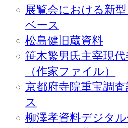
展覧会における新型
ベース
松島健旧蔵資料
笹木繁男氏主宰現代
（作家ファイル）
京都府寺院重宝調査
ス
柳澤孝資料デジタル