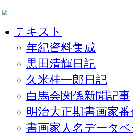
テキスト
年紀資料集成
黒田清輝日記
久米桂一郎日記
白馬会関係新聞記事
明治大正期書画家番
書画家人名データベ