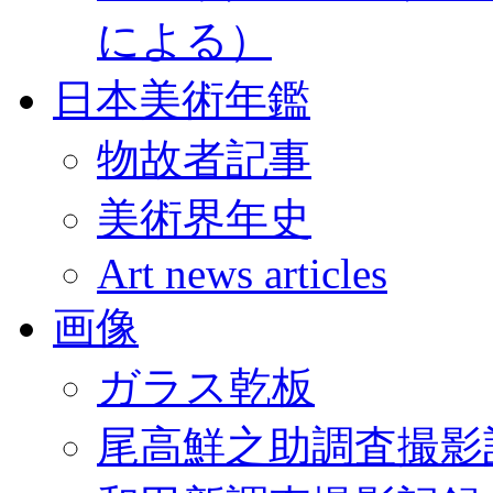
による）
日本美術年鑑
物故者記事
美術界年史
Art news articles
画像
ガラス乾板
尾高鮮之助調査撮影