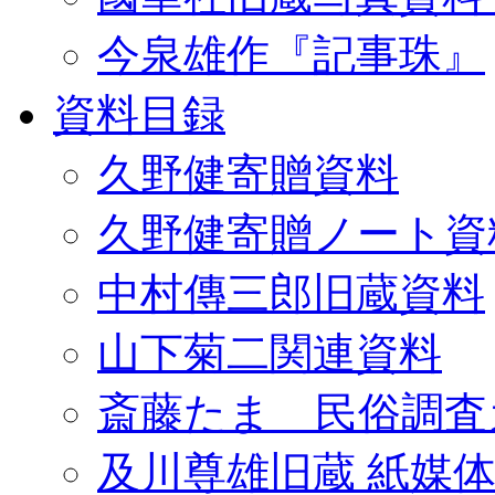
今泉雄作『記事珠』
資料目録
久野健寄贈資料
久野健寄贈ノート資
中村傳三郎旧蔵資料
山下菊二関連資料
斎藤たま 民俗調査
及川尊雄旧蔵 紙媒