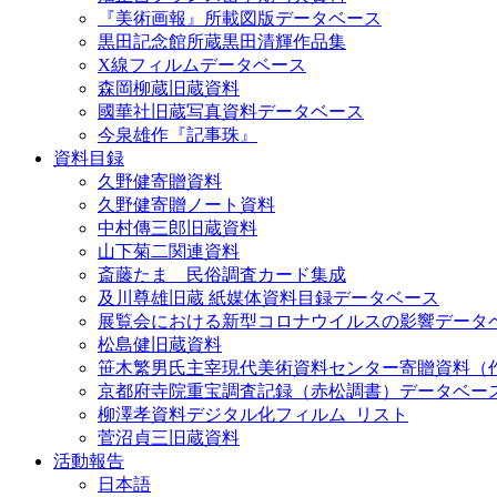
『美術画報』所載図版データベース
黒田記念館所蔵黒田清輝作品集
X線フィルムデータベース
森岡柳蔵旧蔵資料
國華社旧蔵写真資料データベース
今泉雄作『記事珠』
資料目録
久野健寄贈資料
久野健寄贈ノート資料
中村傳三郎旧蔵資料
山下菊二関連資料
斎藤たま 民俗調査カード集成
及川尊雄旧蔵 紙媒体資料目録データベース
展覧会における新型コロナウイルスの影響データ
松島健旧蔵資料
笹木繁男氏主宰現代美術資料センター寄贈資料（
京都府寺院重宝調査記録（赤松調書）データベー
柳澤孝資料デジタル化フィルム_リスト
菅沼貞三旧蔵資料
活動報告
日本語