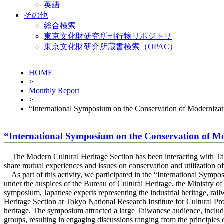
英語
その他
総合検索
東京文化財研究所刊行物リポジトリ
東京文化財研究所蔵書検索（OPAC）
HOME
>
Monthly Report
>
“International Symposium on the Conservation of Modernizat
“International Symposium on the Conservation of Mo
The Modern Cultural Heritage Section has been interacting with Taiw
share mutual experiences and issues on conservation and utilization of
As part of this activity, we participated in the “International Symp
under the auspices of the Bureau of Cultural Heritage, the Ministry 
symposium, Japanese experts representing the industrial heritage, ra
Heritage Section at Tokyo National Research Institute for Cultural Prop
heritage. The symposium attracted a large Taiwanese audience, including
groups, resulting in engaging discussions ranging from the principles 