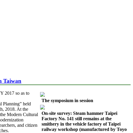
in Taiwan
FY 2017 so as to
The symposium in session
al Planning” held
h, 2018. At the
On-site survey: Steam hammer Taipei
f the Modern Cultural
Factory No. 141 still remains at the
modernization
smithery in the vehicle factory of Taipei
earchers, and citizen
railway workshop (manufactured by Toyo
ches.