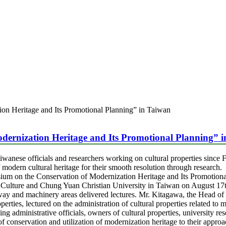
ion Heritage and Its Promotional Planning” in Taiwan
dernization Heritage and Its Promotional Planning” 
anese officials and researchers working on cultural properties since 
 modern cultural heritage for their smooth resolution through research.
osium on the Conservation of Modernization Heritage and Its Promotion
of Culture and Chung Yuan Christian University in Taiwan on August 17t
ilway and machinery areas delivered lectures. Mr. Kitagawa, the Head o
erties, lectured on the administration of cultural properties related to 
 administrative officials, owners of cultural properties, university res
of conservation and utilization of modernization heritage to their approa