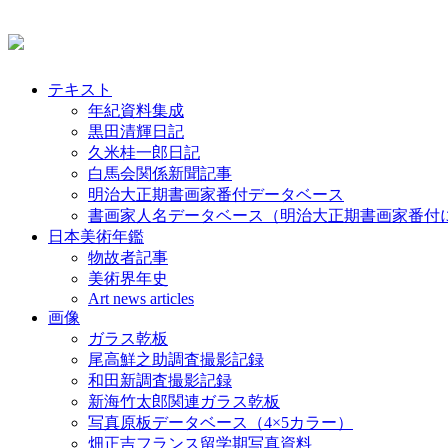
テキスト
年紀資料集成
黒田清輝日記
久米桂一郎日記
白馬会関係新聞記事
明治大正期書画家番付データベース
書画家人名データベース（明治大正期書画家番付
日本美術年鑑
物故者記事
美術界年史
Art news articles
画像
ガラス乾板
尾高鮮之助調査撮影記録
和田新調査撮影記録
新海竹太郎関連ガラス乾板
写真原板データベース（4×5カラー）
畑正吉フランス留学期写真資料