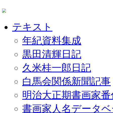
テキスト
年紀資料集成
黒田清輝日記
久米桂一郎日記
白馬会関係新聞記事
明治大正期書画家番
書画家人名データベ