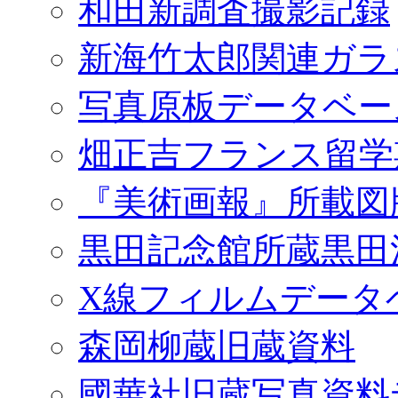
和田新調査撮影記録
新海竹太郎関連ガラ
写真原板データベー
畑正吉フランス留学
『美術画報』所載図
黒田記念館所蔵黒田
X線フィルムデータ
森岡柳蔵旧蔵資料
國華社旧蔵写真資料