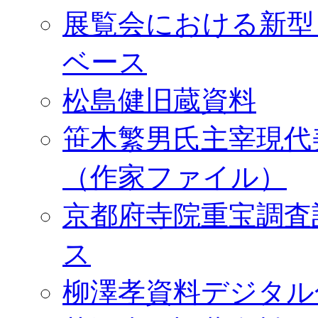
展覧会における新型
ベース
松島健旧蔵資料
笹木繁男氏主宰現代
（作家ファイル）
京都府寺院重宝調査
ス
柳澤孝資料デジタル