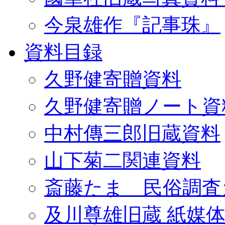
今泉雄作『記事珠』
資料目録
久野健寄贈資料
久野健寄贈ノート資
中村傳三郎旧蔵資料
山下菊二関連資料
斎藤たま 民俗調査
及川尊雄旧蔵 紙媒