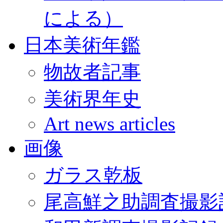
による）
日本美術年鑑
物故者記事
美術界年史
Art news articles
画像
ガラス乾板
尾高鮮之助調査撮影