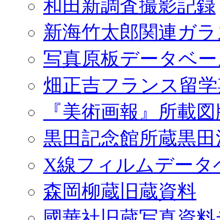
和田新調査撮影記録
新海竹太郎関連ガラ
写真原板データベー
畑正吉フランス留学
『美術画報』所載図
黒田記念館所蔵黒田
X線フィルムデータ
森岡柳蔵旧蔵資料
國華社旧蔵写真資料