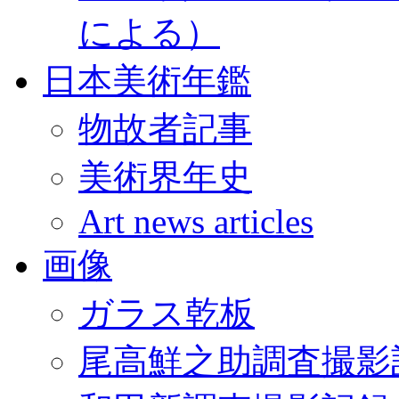
による）
日本美術年鑑
物故者記事
美術界年史
Art news articles
画像
ガラス乾板
尾高鮮之助調査撮影