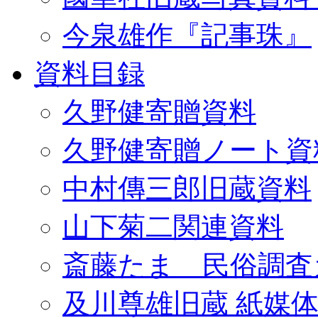
今泉雄作『記事珠』
資料目録
久野健寄贈資料
久野健寄贈ノート資
中村傳三郎旧蔵資料
山下菊二関連資料
斎藤たま 民俗調査
及川尊雄旧蔵 紙媒