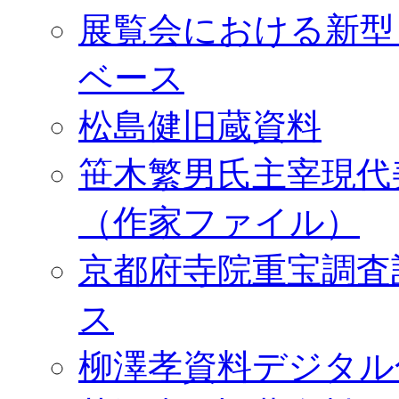
展覧会における新型
ベース
松島健旧蔵資料
笹木繁男氏主宰現代
（作家ファイル）
京都府寺院重宝調査
ス
柳澤孝資料デジタル