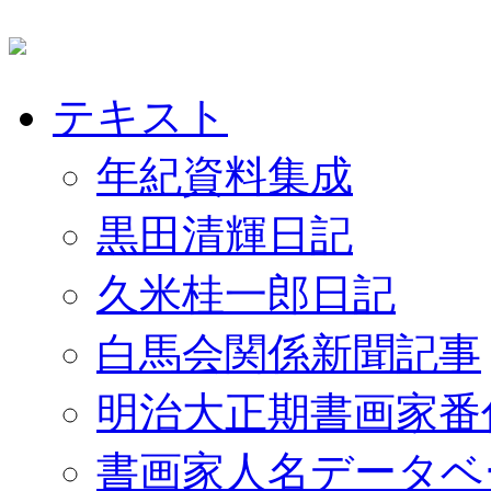
テキスト
年紀資料集成
黒田清輝日記
久米桂一郎日記
白馬会関係新聞記事
明治大正期書画家番
書画家人名データベ