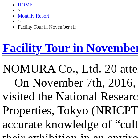
HOME
>
Monthly Report
>
Facility Tour in November (1)
Facility Tour in November
NOMURA Co., Ltd. 20 atte
On November 7th, 2016, a
visited the National Researc
Properties, Tokyo (NRICPT)
accurate knowledge of “cult
their exhibition in an envi