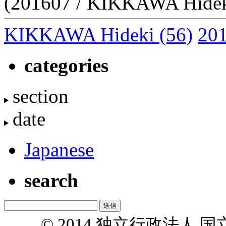
(201607 / KIKKAWA Hidek
KIKKAWA Hideki
(56)
201
categories
section
date
Japanese
search
© 2014 独立行政法人