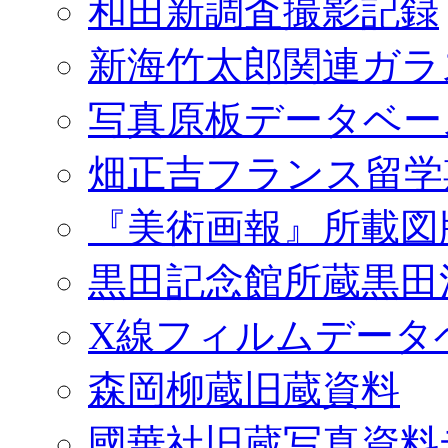
和田新調査撮影記録
新海竹太郎関連ガラ
写真原板データベー
畑正吉フランス留学
『美術画報』所載図
黒田記念館所蔵黒田
X線フィルムデータ
森岡柳蔵旧蔵資料
國華社旧蔵写真資料