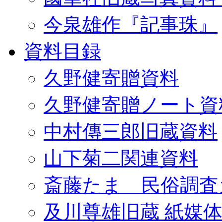
今泉雄作『記事珠』
資料目録
久野健寄贈資料
久野健寄贈ノート資
中村傳三郎旧蔵資料
山下菊二関連資料
斎藤たま 民俗調査
及川尊雄旧蔵 紙媒