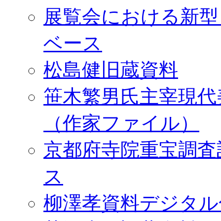
展覧会における新型
ベース
松島健旧蔵資料
笹木繁男氏主宰現代
（作家ファイル）
京都府寺院重宝調査
ス
柳澤孝資料デジタル