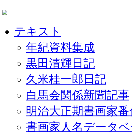
テキスト
年紀資料集成
黒田清輝日記
久米桂一郎日記
白馬会関係新聞記事
明治大正期書画家番
書画家人名データベ