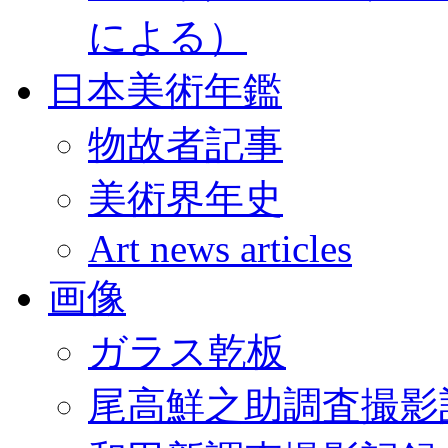
による）
日本美術年鑑
物故者記事
美術界年史
Art news articles
画像
ガラス乾板
尾高鮮之助調査撮影