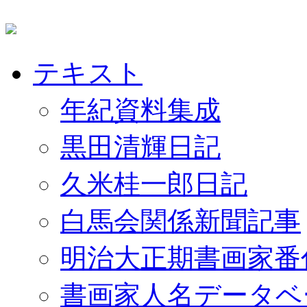
テキスト
年紀資料集成
黒田清輝日記
久米桂一郎日記
白馬会関係新聞記事
明治大正期書画家番
書画家人名データベ