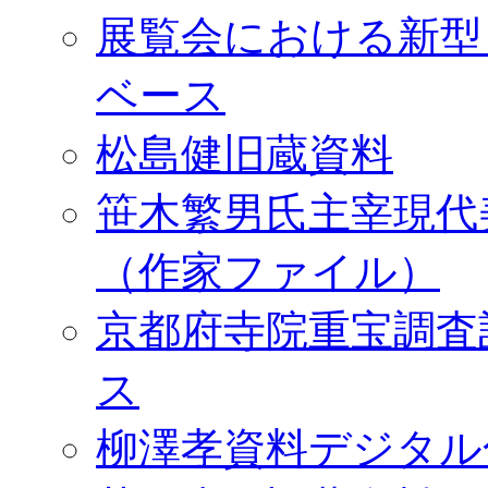
展覧会における新型
ベース
松島健旧蔵資料
笹木繁男氏主宰現代
（作家ファイル）
京都府寺院重宝調査
ス
柳澤孝資料デジタル