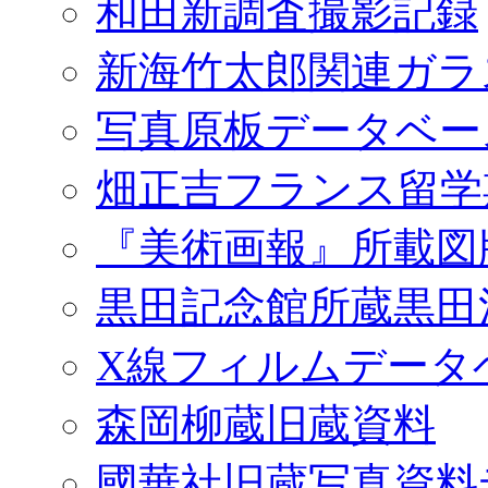
和田新調査撮影記録
新海竹太郎関連ガラ
写真原板データベー
畑正吉フランス留学
『美術画報』所載図
黒田記念館所蔵黒田
X線フィルムデータ
森岡柳蔵旧蔵資料
國華社旧蔵写真資料