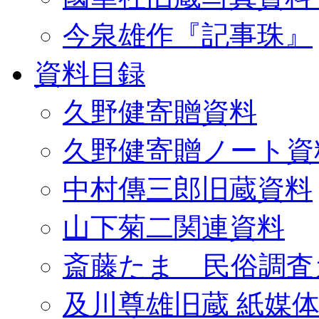
今泉雄作『記事珠』
資料目録
久野健寄贈資料
久野健寄贈ノート資
中村傳三郎旧蔵資料
山下菊二関連資料
斎藤たま 民俗調査
及川尊雄旧蔵 紙媒