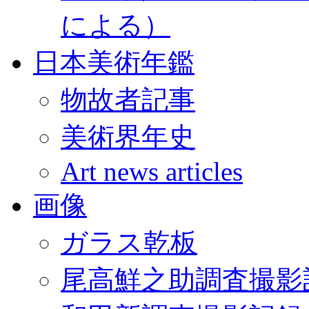
による）
日本美術年鑑
物故者記事
美術界年史
Art news articles
画像
ガラス乾板
尾高鮮之助調査撮影