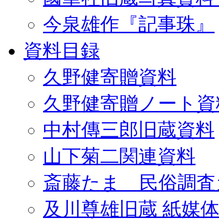
今泉雄作『記事珠』
資料目録
久野健寄贈資料
久野健寄贈ノート資
中村傳三郎旧蔵資料
山下菊二関連資料
斎藤たま 民俗調査
及川尊雄旧蔵 紙媒