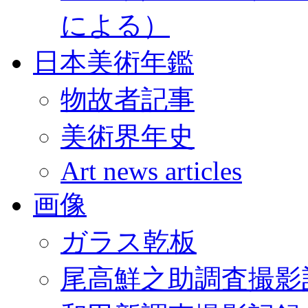
による）
日本美術年鑑
物故者記事
美術界年史
Art news articles
画像
ガラス乾板
尾高鮮之助調査撮影