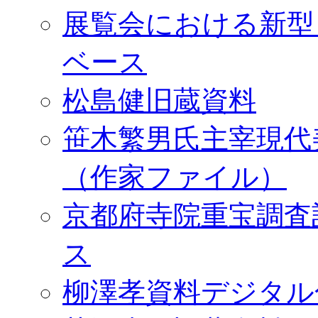
展覧会における新型
ベース
松島健旧蔵資料
笹木繁男氏主宰現代
（作家ファイル）
京都府寺院重宝調査
ス
柳澤孝資料デジタル