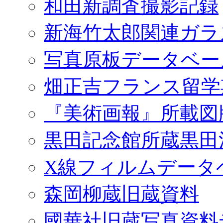
和田新調査撮影記録
新海竹太郎関連ガラ
写真原板データベー
畑正吉フランス留学
『美術画報』所載図
黒田記念館所蔵黒田
X線フィルムデータ
森岡柳蔵旧蔵資料
國華社旧蔵写真資料