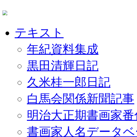
テキスト
年紀資料集成
黒田清輝日記
久米桂一郎日記
白馬会関係新聞記事
明治大正期書画家番
書画家人名データベ