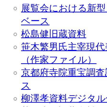
展覧会における新型
ベース
松島健旧蔵資料
笹木繁男氏主宰現代
（作家ファイル）
京都府寺院重宝調査
ス
柳澤孝資料デジタル