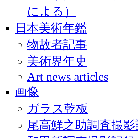
による）
日本美術年鑑
物故者記事
美術界年史
Art news articles
画像
ガラス乾板
尾高鮮之助調査撮影