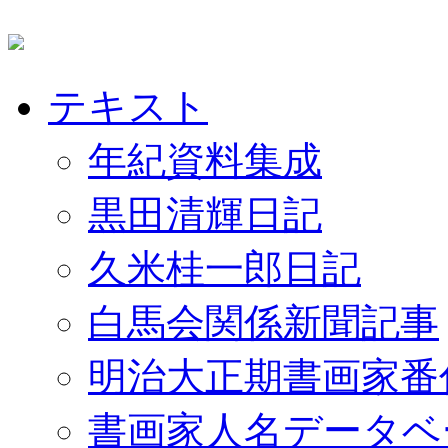
テキスト
年紀資料集成
黒田清輝日記
久米桂一郎日記
白馬会関係新聞記事
明治大正期書画家番
書画家人名データベ