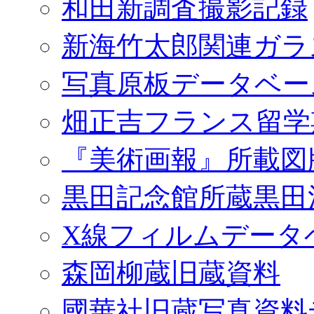
和田新調査撮影記録
新海竹太郎関連ガラ
写真原板データベー
畑正吉フランス留学
『美術画報』所載図
黒田記念館所蔵黒田
X線フィルムデータ
森岡柳蔵旧蔵資料
國華社旧蔵写真資料