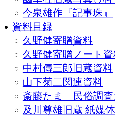
今泉雄作『記事珠』
資料目録
久野健寄贈資料
久野健寄贈ノート資
中村傳三郎旧蔵資料
山下菊二関連資料
斎藤たま 民俗調査
及川尊雄旧蔵 紙媒