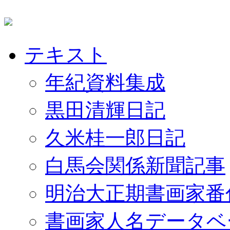
テキスト
年紀資料集成
黒田清輝日記
久米桂一郎日記
白馬会関係新聞記事
明治大正期書画家番
書画家人名データベ