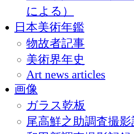
による）
日本美術年鑑
物故者記事
美術界年史
Art news articles
画像
ガラス乾板
尾高鮮之助調査撮影