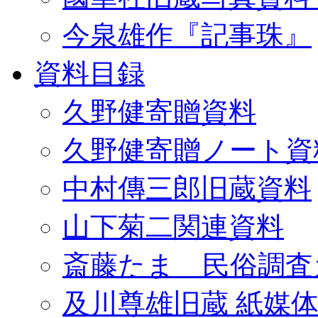
今泉雄作『記事珠』
資料目録
久野健寄贈資料
久野健寄贈ノート資
中村傳三郎旧蔵資料
山下菊二関連資料
斎藤たま 民俗調査
及川尊雄旧蔵 紙媒