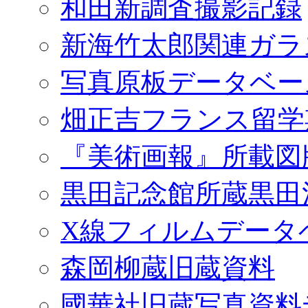
和田新調査撮影記録
新海竹太郎関連ガラ
写真原板データベー
畑正吉フランス留学
『美術画報』所載図
黒田記念館所蔵黒田
X線フィルムデータ
森岡柳蔵旧蔵資料
國華社旧蔵写真資料