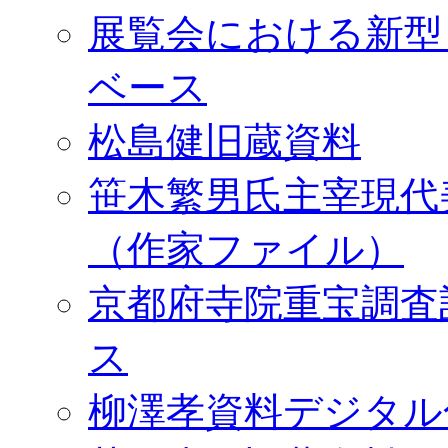
展覧会における新型
ベース
松島健旧蔵資料
笹木繁男氏主宰現代
（作家ファイル）
京都府寺院重宝調査
ス
柳澤孝資料デジタル