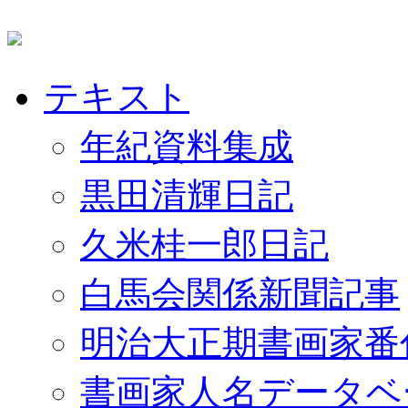
テキスト
年紀資料集成
黒田清輝日記
久米桂一郎日記
白馬会関係新聞記事
明治大正期書画家番
書画家人名データベ