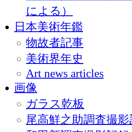
による）
日本美術年鑑
物故者記事
美術界年史
Art news articles
画像
ガラス乾板
尾高鮮之助調査撮影