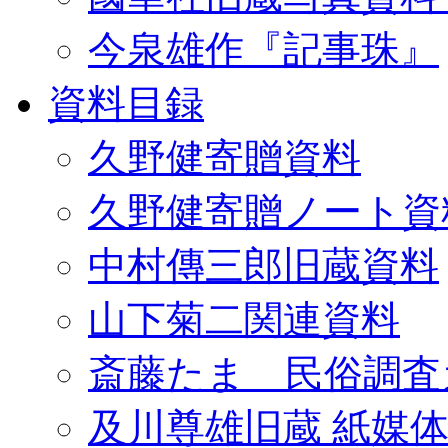
今泉雄作『記事珠』
資料目録
久野健寄贈資料
久野健寄贈ノート資
中村傳三郎旧蔵資料
山下菊二関連資料
斎藤たま 民俗調査
及川尊雄旧蔵 紙媒