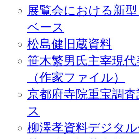
展覧会における新型
ベース
松島健旧蔵資料
笹木繁男氏主宰現代
（作家ファイル）
京都府寺院重宝調査
ス
柳澤孝資料デジタル