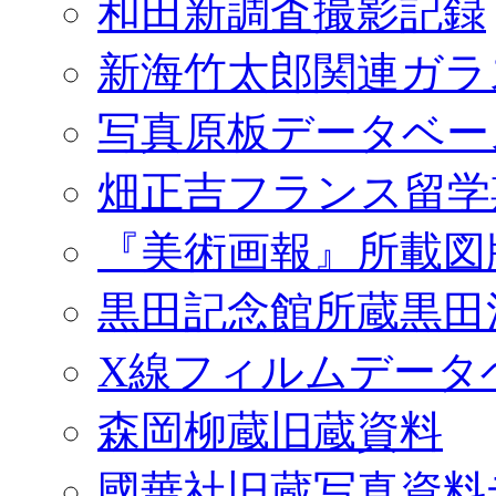
和田新調査撮影記録
新海竹太郎関連ガラ
写真原板データベー
畑正吉フランス留学
『美術画報』所載図
黒田記念館所蔵黒田
X線フィルムデータ
森岡柳蔵旧蔵資料
國華社旧蔵写真資料