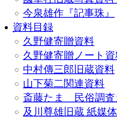
今泉雄作『記事珠』
資料目録
久野健寄贈資料
久野健寄贈ノート資
中村傳三郎旧蔵資料
山下菊二関連資料
斎藤たま 民俗調査
及川尊雄旧蔵 紙媒