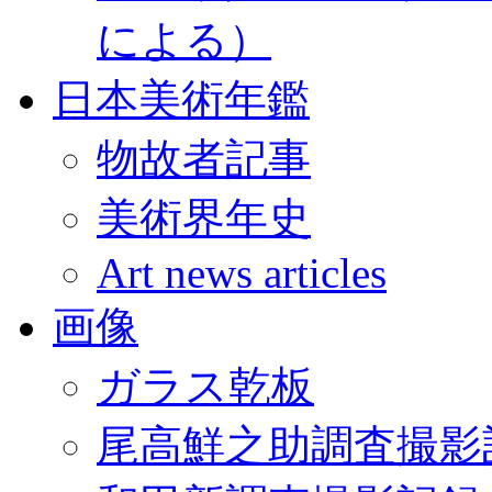
による）
日本美術年鑑
物故者記事
美術界年史
Art news articles
画像
ガラス乾板
尾高鮮之助調査撮影