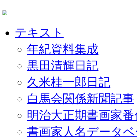
テキスト
年紀資料集成
黒田清輝日記
久米桂一郎日記
白馬会関係新聞記事
明治大正期書画家番
書画家人名データベ