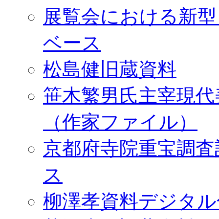
展覧会における新型
ベース
松島健旧蔵資料
笹木繁男氏主宰現代
（作家ファイル）
京都府寺院重宝調査
ス
柳澤孝資料デジタル