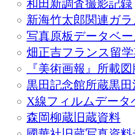
和田新調査撮影記録
新海竹太郎関連ガラ
写真原板データベー
畑正吉フランス留学
『美術画報』所載図
黒田記念館所蔵黒田
X線フィルムデータ
森岡柳蔵旧蔵資料
國華社旧蔵写真資料