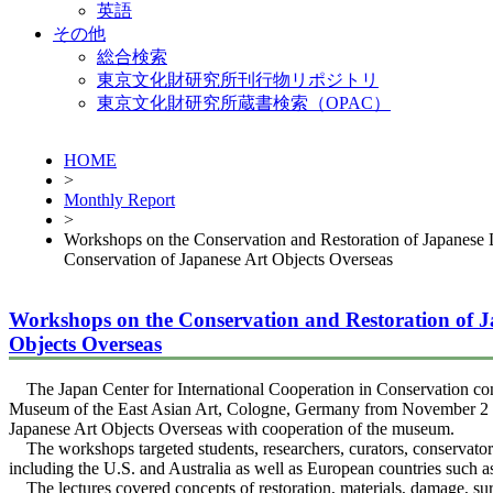
英語
その他
総合検索
東京文化財研究所刊行物リポジトリ
東京文化財研究所蔵書検索（OPAC）
HOME
>
Monthly Report
>
Workshops on the Conservation and Restoration of Japanese 
Conservation of Japanese Art Objects Overseas
Workshops on the Conservation and Restoration of J
Objects Overseas
The Japan Center for International Cooperation in Conservation co
Museum of the East Asian Art, Cologne, Germany from November 2 to
Japanese Art Objects Overseas with cooperation of the museum.
The workshops targeted students, researchers, curators, conservators,
including the U.S. and Australia as well as European countries such 
The lectures covered concepts of restoration, materials, damage, surv