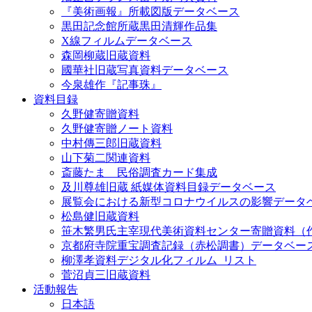
『美術画報』所載図版データベース
黒田記念館所蔵黒田清輝作品集
X線フィルムデータベース
森岡柳蔵旧蔵資料
國華社旧蔵写真資料データベース
今泉雄作『記事珠』
資料目録
久野健寄贈資料
久野健寄贈ノート資料
中村傳三郎旧蔵資料
山下菊二関連資料
斎藤たま 民俗調査カード集成
及川尊雄旧蔵 紙媒体資料目録データベース
展覧会における新型コロナウイルスの影響データ
松島健旧蔵資料
笹木繁男氏主宰現代美術資料センター寄贈資料（
京都府寺院重宝調査記録（赤松調書）データベー
柳澤孝資料デジタル化フィルム_リスト
菅沼貞三旧蔵資料
活動報告
日本語