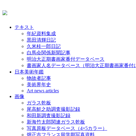
テキスト
年紀資料集成
黒田清輝日記
久米桂一郎日記
白馬会関係新聞記事
明治大正期書画家番付データベース
書画家人名データベース（明治大正期書画家番付
日本美術年鑑
物故者記事
美術界年史
Art news articles
画像
ガラス乾板
尾高鮮之助調査撮影記録
和田新調査撮影記録
新海竹太郎関連ガラス乾板
写真原板データベース（4×5カラー）
畑正吉フランス留学期写真資料