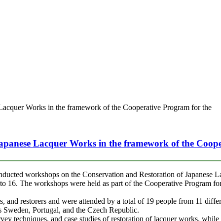
Lacquer Works in the framework of the Cooperative Program for the
apanese Lacquer Works in the framework of the Coope
nducted workshops on the Conservation and Restoration of Japanese L
 16. The workshops were held as part of the Cooperative Program for
 and restorers and were attended by a total of 19 people from 11 differ
as Sweden, Portugal, and the Czech Republic.
ey techniques, and case studies of restoration of lacquer works, while 