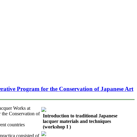
rative Program for the Conservation of Japanese Art
acquer Works at
 the Conservation of
Introduction to traditional Japanese
lacquer materials and techniques
ent countries
(workshop I )
practica consisted of