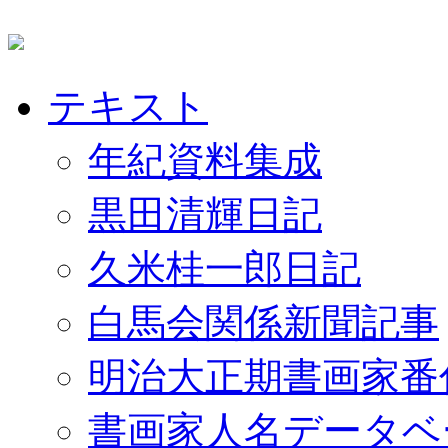
テキスト
年紀資料集成
黒田清輝日記
久米桂一郎日記
白馬会関係新聞記事
明治大正期書画家番
書画家人名データベ