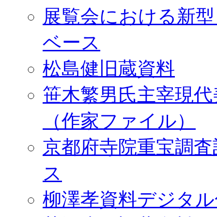
展覧会における新型
ベース
松島健旧蔵資料
笹木繁男氏主宰現代
（作家ファイル）
京都府寺院重宝調査
ス
柳澤孝資料デジタル