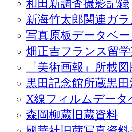
和田新調査撮影記録
新海竹太郎関連ガラ
写真原板データベー
畑正吉フランス留学
『美術画報』所載図
黒田記念館所蔵黒田
X線フィルムデータ
森岡柳蔵旧蔵資料
國華社旧蔵写真資料