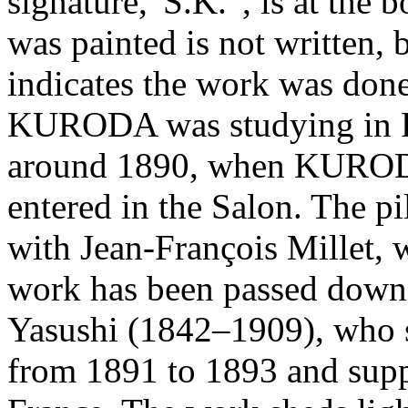
signature,“S.K.”, is at the 
was painted is not written, 
indicates the work was don
KURODA was studying in Fra
around 1890, when KURODA
entered in the Salon. The pi
with Jean-François Mille
work has been passed dow
Yasushi (1842–1909), who 
from 1891 to 1893 and sup