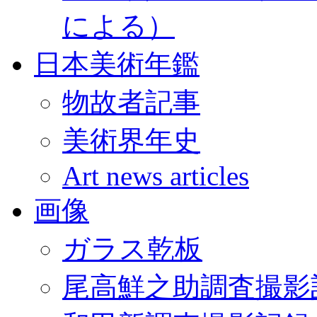
による）
日本美術年鑑
物故者記事
美術界年史
Art news articles
画像
ガラス乾板
尾高鮮之助調査撮影