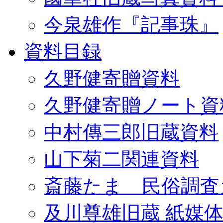
今泉雄作『記事珠』
資料目録
久野健寄贈資料
久野健寄贈ノート資
中村傳三郎旧蔵資料
山下菊二関連資料
斎藤たま 民俗調査
及川尊雄旧蔵 紙媒