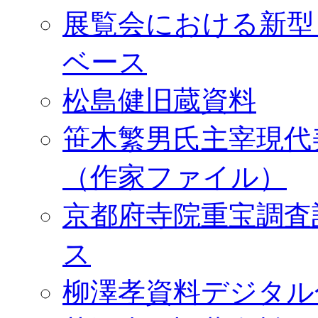
展覧会における新型
ベース
松島健旧蔵資料
笹木繁男氏主宰現代
（作家ファイル）
京都府寺院重宝調査
ス
柳澤孝資料デジタル