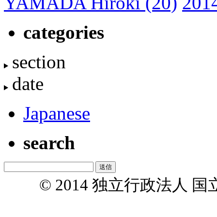
YAMADA Hiroki
(20)
201
categories
section
date
Japanese
search
© 2014 独立行政法人