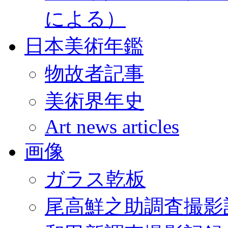
による）
日本美術年鑑
物故者記事
美術界年史
Art news articles
画像
ガラス乾板
尾高鮮之助調査撮影