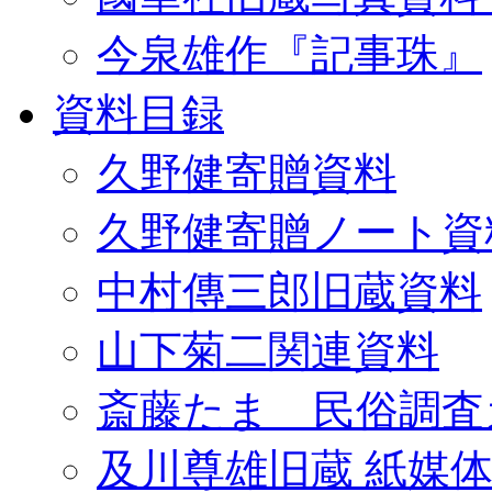
今泉雄作『記事珠』
資料目録
久野健寄贈資料
久野健寄贈ノート資
中村傳三郎旧蔵資料
山下菊二関連資料
斎藤たま 民俗調査
及川尊雄旧蔵 紙媒