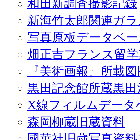
和田新調査撮影記録
新海竹太郎関連ガラ
写真原板データベー
畑正吉フランス留学
『美術画報』所載図
黒田記念館所蔵黒田
X線フィルムデータ
森岡柳蔵旧蔵資料
國華社旧蔵写真資料