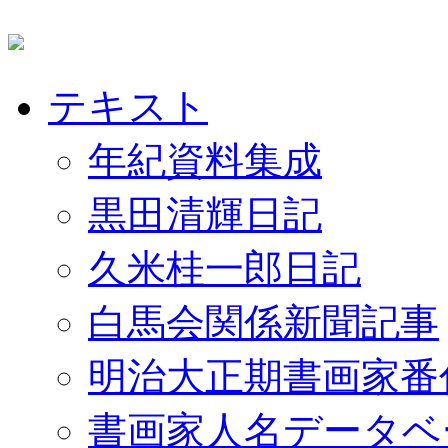
テキスト
年紀資料集成
黒田清輝日記
久米桂一郎日記
白馬会関係新聞記事
明治大正期書画家番
書画家人名データベ