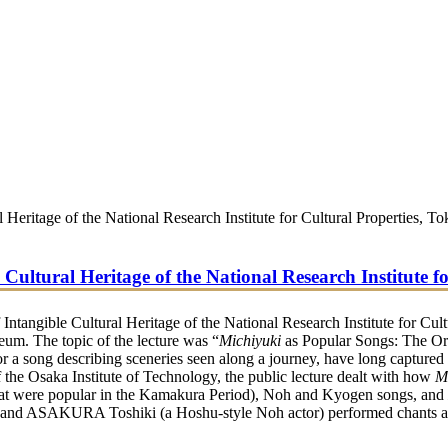
l Heritage of the National Research Institute for Cultural Properties, T
 Cultural Heritage of the National Research Institute f
Intangible Cultural Heritage of the National Research Institute for Cult
um. The topic of the lecture was “
Michiyuki
as Popular Songs: The Or
or a song describing sceneries seen along a journey, have long captured
e Osaka Institute of Technology, the public lecture dealt with how
M
that were popular in the Kamakura Period), Noh and Kyogen songs, and
r) and ASAKURA Toshiki (a Hoshu-style Noh actor) performed chants 