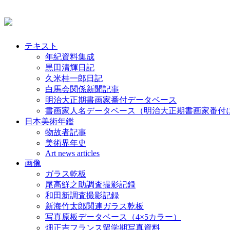
テキスト
年紀資料集成
黒田清輝日記
久米桂一郎日記
白馬会関係新聞記事
明治大正期書画家番付データベース
書画家人名データベース（明治大正期書画家番付
日本美術年鑑
物故者記事
美術界年史
Art news articles
画像
ガラス乾板
尾高鮮之助調査撮影記録
和田新調査撮影記録
新海竹太郎関連ガラス乾板
写真原板データベース（4×5カラー）
畑正吉フランス留学期写真資料