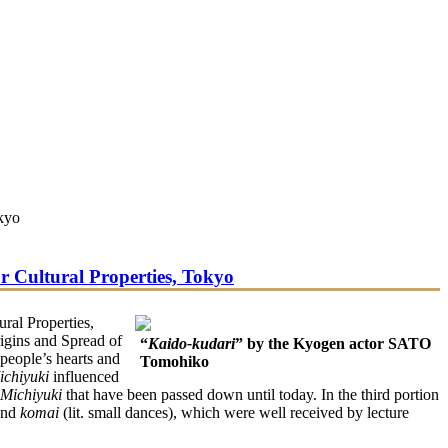
okyo
or Cultural Properties, Tokyo
ural Properties,
igins and Spread of
“
Kaido-kudari
” by the Kyogen actor SATO
 people’s hearts and
Tomohiko
ichiyuki
influenced
Michiyuki
that have been passed down until today. In the third portion
and
komai
(lit. small dances), which were well received by lecture