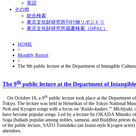
英語
その他
総合検索
東京文化財研究所刊行物リポジトリ
東京文化財研究所蔵書検索（OPAC）
HOME
>
Monthly Report
>
The 9th public lecture at the Department of Intangible Cultura
th
The 9
public lecture at the Department of Intangible
th
On October 18, a 9
public lecture took place at the Department of 
Tokyo. The lecture was held in Heiseikan of the Tokyo National Muse
Noh and Kyogen songs with a focus on ‘
Kaido-kudari.
’”
Michiyuki
, 
have become popular songs. Led by a lecture by OKADA Mitsuko of th
Soga (ballads popular among nobles, samurai, and Buddhist priests 
of the public lecture, SATO Tomohiko (an Izumi-style Kyogen acto
attendees.