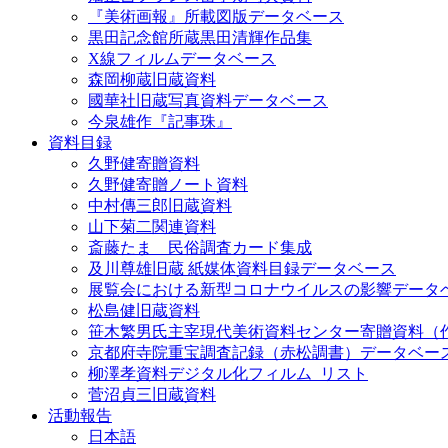
『美術画報』所載図版データベース
黒田記念館所蔵黒田清輝作品集
X線フィルムデータベース
森岡柳蔵旧蔵資料
國華社旧蔵写真資料データベース
今泉雄作『記事珠』
資料目録
久野健寄贈資料
久野健寄贈ノート資料
中村傳三郎旧蔵資料
山下菊二関連資料
斎藤たま 民俗調査カード集成
及川尊雄旧蔵 紙媒体資料目録データベース
展覧会における新型コロナウイルスの影響データ
松島健旧蔵資料
笹木繁男氏主宰現代美術資料センター寄贈資料（
京都府寺院重宝調査記録（赤松調書）データベー
柳澤孝資料デジタル化フィルム_リスト
菅沼貞三旧蔵資料
活動報告
日本語