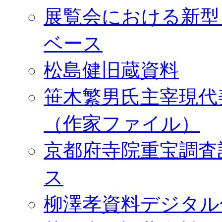
展覧会における新型
ベース
松島健旧蔵資料
笹木繁男氏主宰現代
（作家ファイル）
京都府寺院重宝調査
ス
柳澤孝資料デジタル