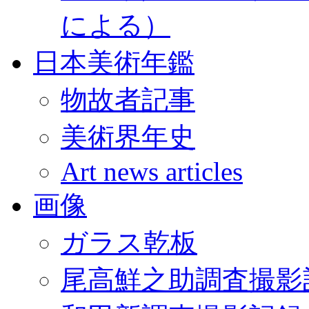
による）
日本美術年鑑
物故者記事
美術界年史
Art news articles
画像
ガラス乾板
尾高鮮之助調査撮影