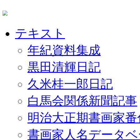
テキスト
年紀資料集成
黒田清輝日記
久米桂一郎日記
白馬会関係新聞記事
明治大正期書画家番
書画家人名データベ