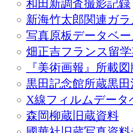
和田新調査撮影記録
新海竹太郎関連ガラ
写真原板データベー
畑正吉フランス留学
『美術画報』所載図
黒田記念館所蔵黒田
X線フィルムデータ
森岡柳蔵旧蔵資料
國華社旧蔵写真資料