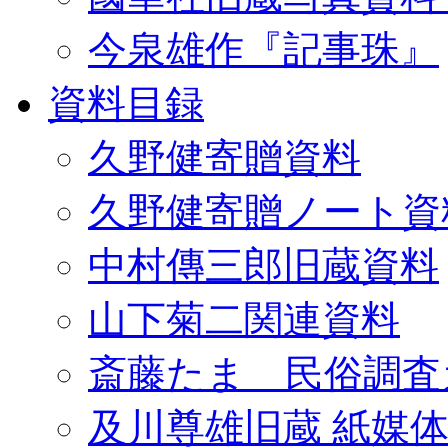
今泉雄作『記事珠』
資料目録
久野健寄贈資料
久野健寄贈ノート資
中村傳三郎旧蔵資料
山下菊二関連資料
斎藤たま 民俗調査
及川尊雄旧蔵 紙媒