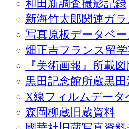
和田新調査撮影記録
新海竹太郎関連ガラ
写真原板データベー
畑正吉フランス留学
『美術画報』所載図
黒田記念館所蔵黒田
X線フィルムデータ
森岡柳蔵旧蔵資料
國華社旧蔵写真資料