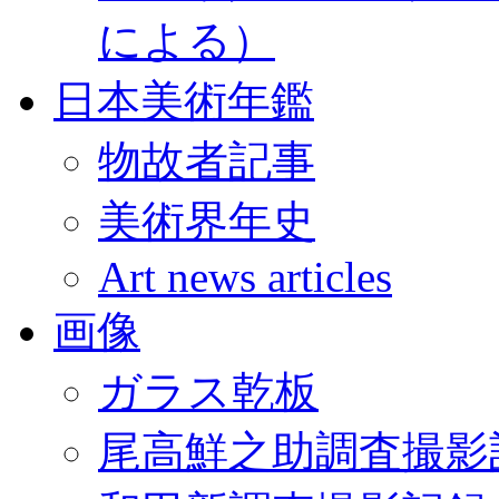
による）
日本美術年鑑
物故者記事
美術界年史
Art news articles
画像
ガラス乾板
尾高鮮之助調査撮影