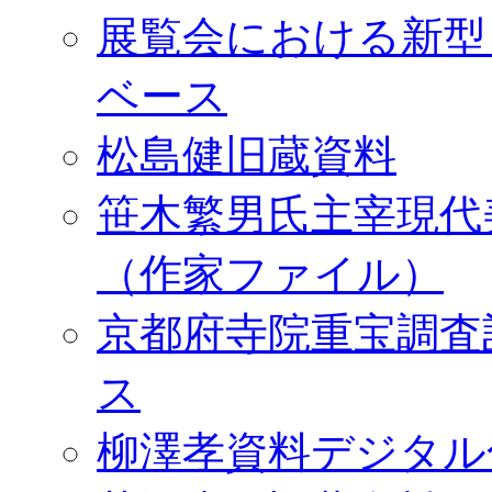
展覧会における新型
ベース
松島健旧蔵資料
笹木繁男氏主宰現代
（作家ファイル）
京都府寺院重宝調査
ス
柳澤孝資料デジタル