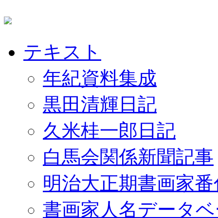
テキスト
年紀資料集成
黒田清輝日記
久米桂一郎日記
白馬会関係新聞記事
明治大正期書画家番
書画家人名データベ