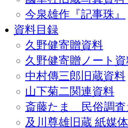
今泉雄作『記事珠』
資料目録
久野健寄贈資料
久野健寄贈ノート資
中村傳三郎旧蔵資料
山下菊二関連資料
斎藤たま 民俗調査
及川尊雄旧蔵 紙媒