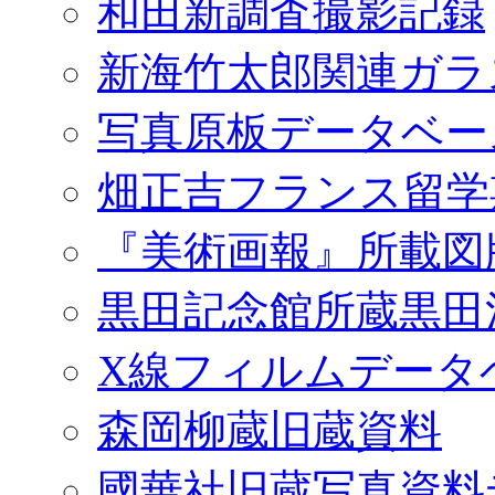
和田新調査撮影記録
新海竹太郎関連ガラ
写真原板データベー
畑正吉フランス留学
『美術画報』所載図
黒田記念館所蔵黒田
X線フィルムデータ
森岡柳蔵旧蔵資料
國華社旧蔵写真資料