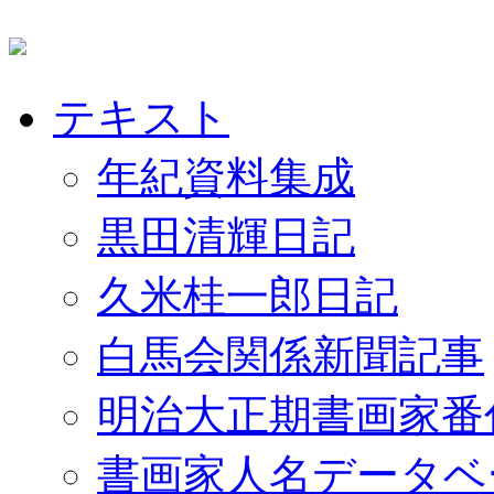
テキスト
年紀資料集成
黒田清輝日記
久米桂一郎日記
白馬会関係新聞記事
明治大正期書画家番
書画家人名データベ