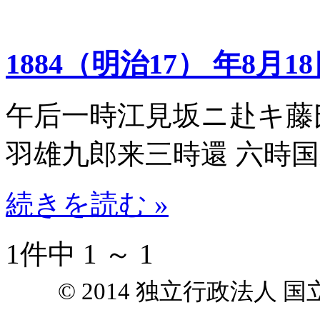
1884（明治17） 年8月1
午后一時江見坂ニ赴キ藤
羽雄九郎来三時還 六時
続きを読む »
1件中 1 ～ 1
© 2014 独立行政法人