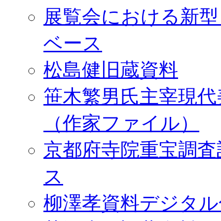
展覧会における新型
ベース
松島健旧蔵資料
笹木繁男氏主宰現代
（作家ファイル）
京都府寺院重宝調査
ス
柳澤孝資料デジタル