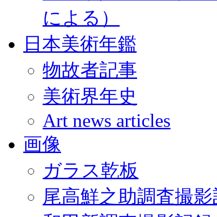
による）
日本美術年鑑
物故者記事
美術界年史
Art news articles
画像
ガラス乾板
尾高鮮之助調査撮影