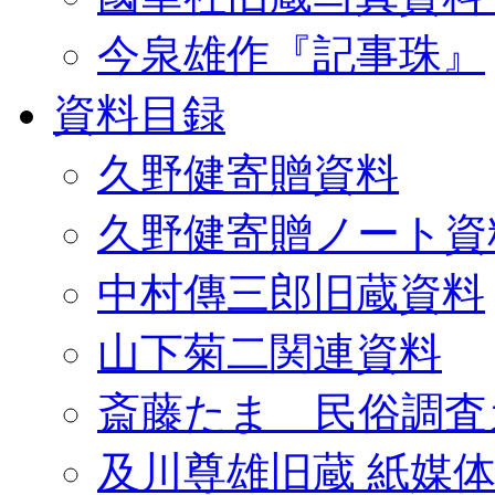
今泉雄作『記事珠』
資料目録
久野健寄贈資料
久野健寄贈ノート資
中村傳三郎旧蔵資料
山下菊二関連資料
斎藤たま 民俗調査
及川尊雄旧蔵 紙媒