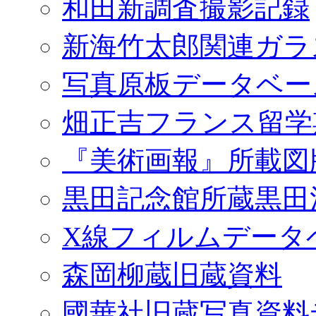
和田新調査撮影記録
新海竹太郎関連ガラ
写真原板データベー
畑正吉フランス留学
『美術画報』所載図
黒田記念館所蔵黒田
X線フィルムデータ
森岡柳蔵旧蔵資料
國華社旧蔵写真資料