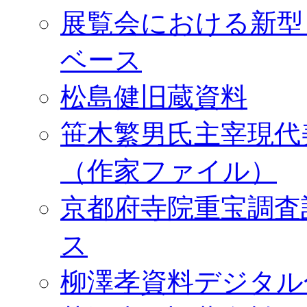
展覧会における新型
ベース
松島健旧蔵資料
笹木繁男氏主宰現代
（作家ファイル）
京都府寺院重宝調査
ス
柳澤孝資料デジタル