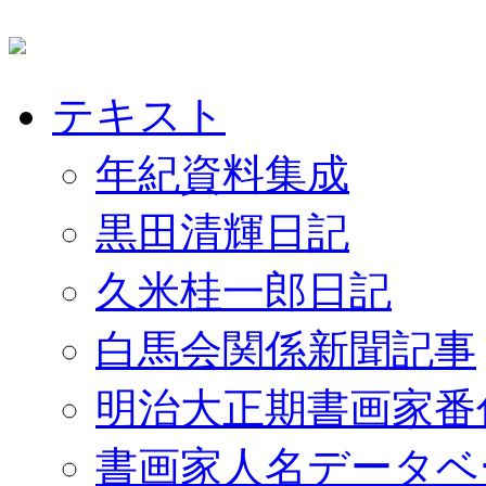
テキスト
年紀資料集成
黒田清輝日記
久米桂一郎日記
白馬会関係新聞記事
明治大正期書画家番
書画家人名データベ