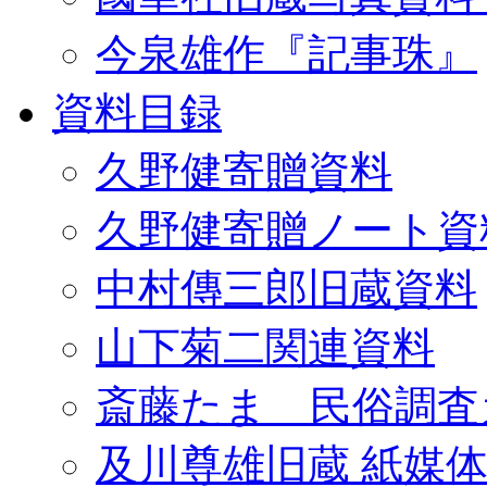
今泉雄作『記事珠』
資料目録
久野健寄贈資料
久野健寄贈ノート資
中村傳三郎旧蔵資料
山下菊二関連資料
斎藤たま 民俗調査
及川尊雄旧蔵 紙媒