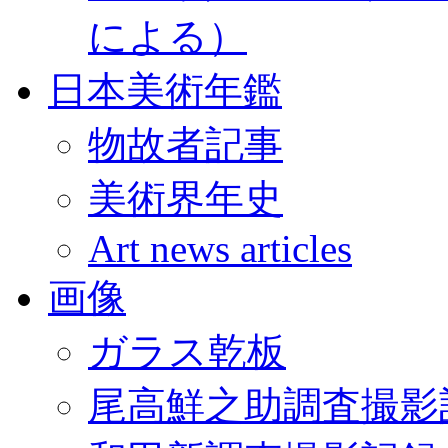
による）
日本美術年鑑
物故者記事
美術界年史
Art news articles
画像
ガラス乾板
尾高鮮之助調査撮影