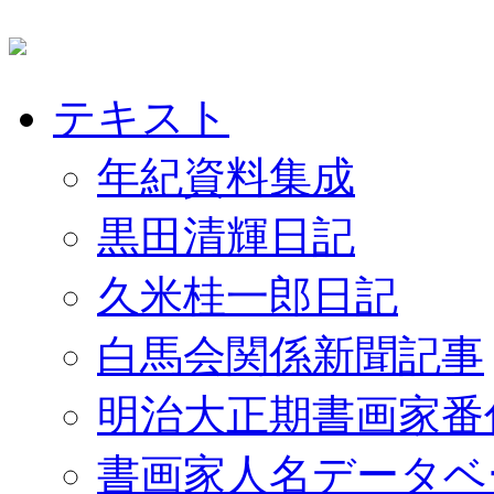
テキスト
年紀資料集成
黒田清輝日記
久米桂一郎日記
白馬会関係新聞記事
明治大正期書画家番
書画家人名データベ