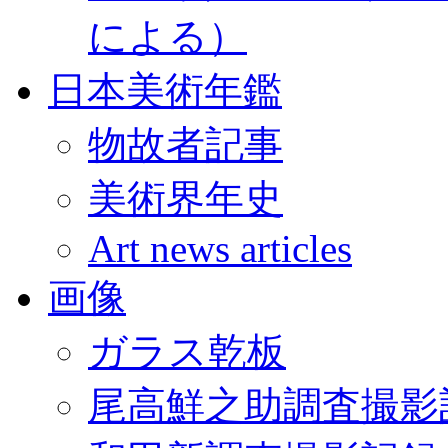
による）
日本美術年鑑
物故者記事
美術界年史
Art news articles
画像
ガラス乾板
尾高鮮之助調査撮影