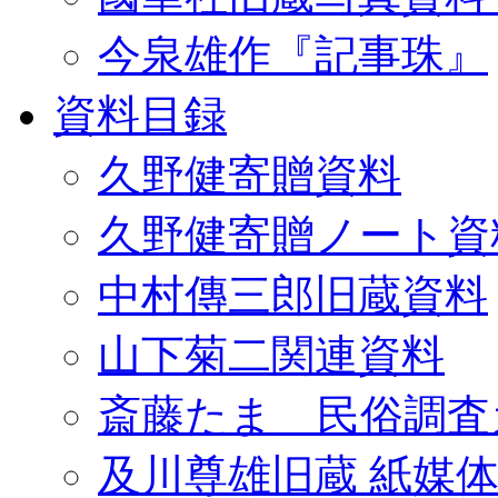
今泉雄作『記事珠』
資料目録
久野健寄贈資料
久野健寄贈ノート資
中村傳三郎旧蔵資料
山下菊二関連資料
斎藤たま 民俗調査
及川尊雄旧蔵 紙媒