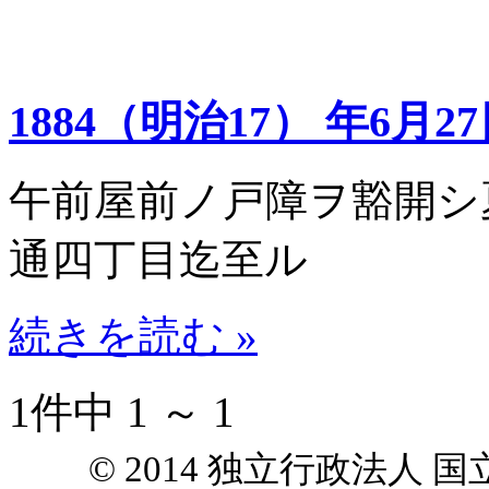
1884（明治17） 年6月2
午前屋前ノ戸障ヲ豁開シ
通四丁目迄至ル
続きを読む »
1件中 1 ～ 1
© 2014 独立行政法人