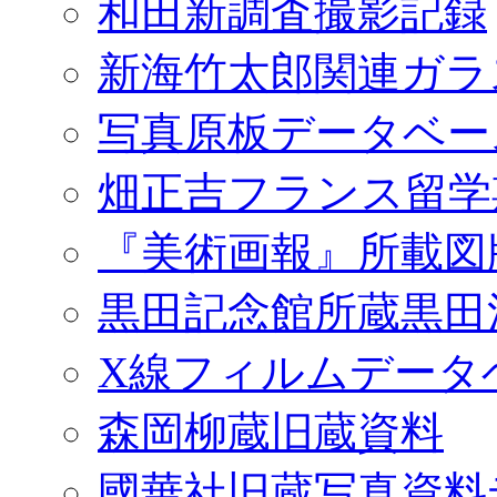
和田新調査撮影記録
新海竹太郎関連ガラ
写真原板データベー
畑正吉フランス留学
『美術画報』所載図
黒田記念館所蔵黒田
X線フィルムデータ
森岡柳蔵旧蔵資料
國華社旧蔵写真資料