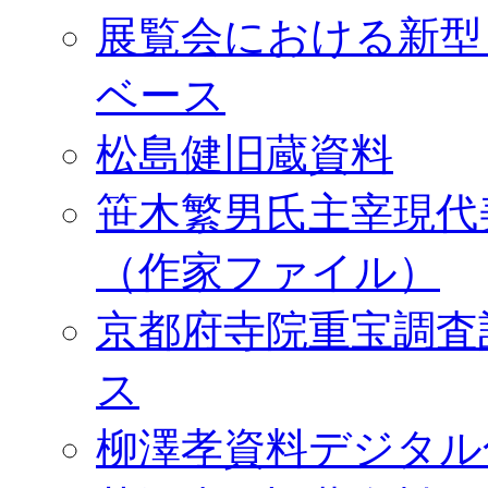
展覧会における新型
ベース
松島健旧蔵資料
笹木繁男氏主宰現代
（作家ファイル）
京都府寺院重宝調査
ス
柳澤孝資料デジタル