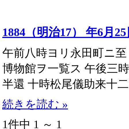
1884（明治17） 年6月2
午前八時ヨリ永田町ニ至
博物館ヲ一覧ス 午後三
半還 十時松尾儀助来十
続きを読む »
1件中 1 ～ 1