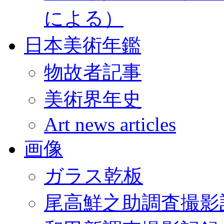
による）
日本美術年鑑
物故者記事
美術界年史
Art news articles
画像
ガラス乾板
尾高鮮之助調査撮影