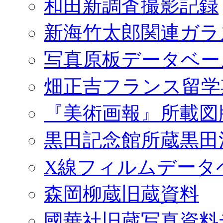
和田新調査撮影記録
新海竹太郎関連ガラ
写真原板データベー
畑正吉フランス留学
『美術画報』所載図
黒田記念館所蔵黒田
X線フィルムデータ
森岡柳蔵旧蔵資料
國華社旧蔵写真資料