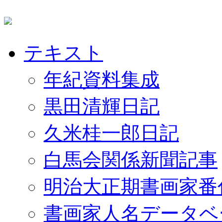
テキスト
年紀資料集成
黒田清輝日記
久米桂一郎日記
白馬会関係新聞記事
明治大正期書画家番
書画家人名データベ