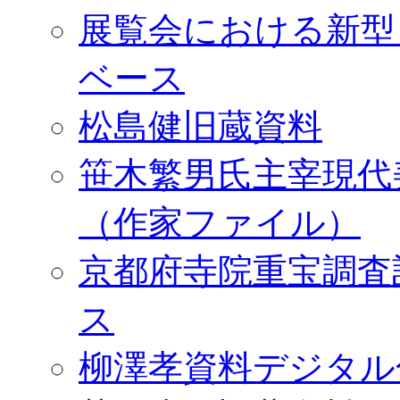
展覧会における新型
ベース
松島健旧蔵資料
笹木繁男氏主宰現代
（作家ファイル）
京都府寺院重宝調査
ス
柳澤孝資料デジタル