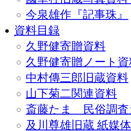
今泉雄作『記事珠』
資料目録
久野健寄贈資料
久野健寄贈ノート資
中村傳三郎旧蔵資料
山下菊二関連資料
斎藤たま 民俗調査
及川尊雄旧蔵 紙媒