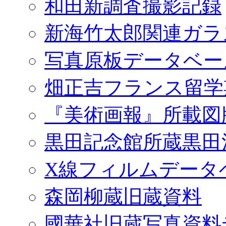
和田新調査撮影記録
新海竹太郎関連ガラ
写真原板データベー
畑正吉フランス留学
『美術画報』所載図
黒田記念館所蔵黒田
X線フィルムデータ
森岡柳蔵旧蔵資料
國華社旧蔵写真資料