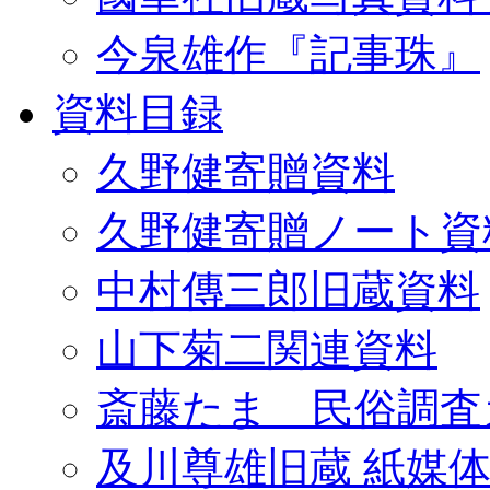
今泉雄作『記事珠』
資料目録
久野健寄贈資料
久野健寄贈ノート資
中村傳三郎旧蔵資料
山下菊二関連資料
斎藤たま 民俗調査
及川尊雄旧蔵 紙媒