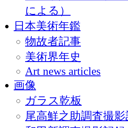
による）
日本美術年鑑
物故者記事
美術界年史
Art news articles
画像
ガラス乾板
尾高鮮之助調査撮影