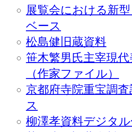
展覧会における新型
ベース
松島健旧蔵資料
笹木繁男氏主宰現代
（作家ファイル）
京都府寺院重宝調査
ス
柳澤孝資料デジタル