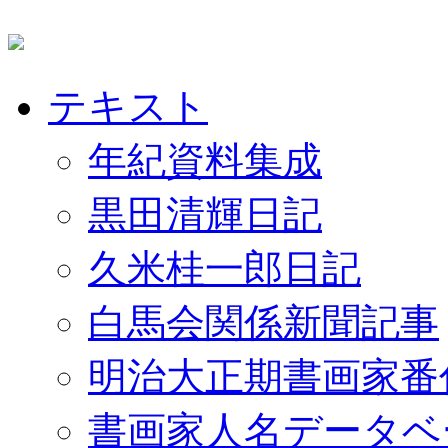
テキスト
年紀資料集成
黒田清輝日記
久米桂一郎日記
白馬会関係新聞記事
明治大正期書画家番
書画家人名データベ