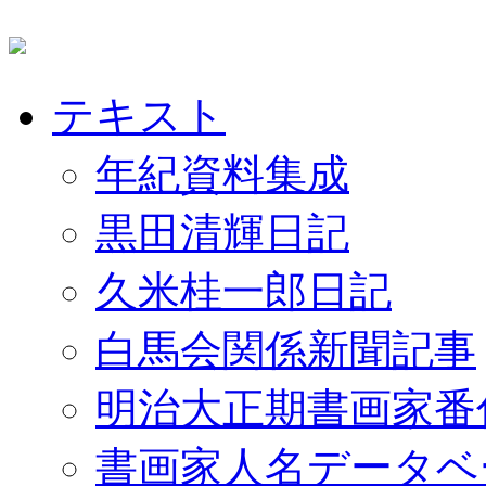
テキスト
年紀資料集成
黒田清輝日記
久米桂一郎日記
白馬会関係新聞記事
明治大正期書画家番
書画家人名データベ