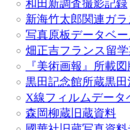
和田新調査撮影記録
新海竹太郎関連ガラ
写真原板データベー
畑正吉フランス留学
『美術画報』所載図
黒田記念館所蔵黒田
X線フィルムデータ
森岡柳蔵旧蔵資料
國華社旧蔵写真資料