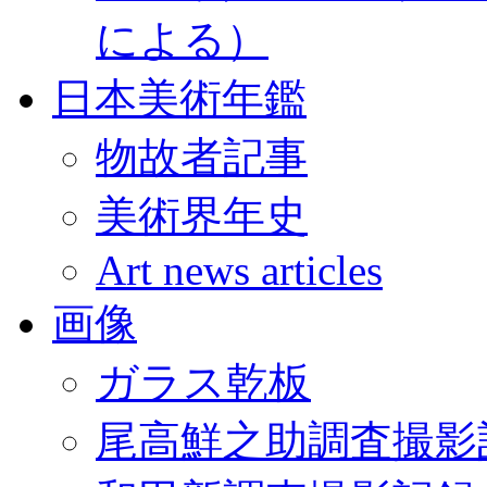
による）
日本美術年鑑
物故者記事
美術界年史
Art news articles
画像
ガラス乾板
尾高鮮之助調査撮影