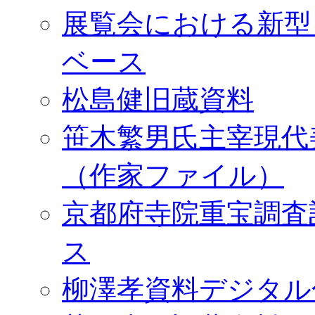
展覧会における新型
ベース
松島健旧蔵資料
笹木繁男氏主宰現代
（作家ファイル）
京都府寺院重宝調査
ス
柳澤孝資料デジタル