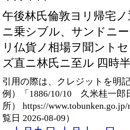
午後林氏倫敦ヨリ帰宅ノ
ニ乗シブル、サンドニー
リ仏貨ノ相場ヲ聞ントセ
ズ直ニ林氏ニ至ル 四時
引用の際は、クレジットを明
例）「1886/10/10 久米
所） https://www.tobunken.go.jp
覧日 2026-08-09）