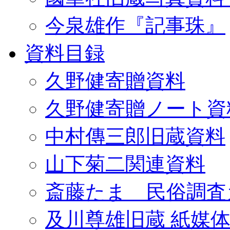
今泉雄作『記事珠』
資料目録
久野健寄贈資料
久野健寄贈ノート資
中村傳三郎旧蔵資料
山下菊二関連資料
斎藤たま 民俗調査
及川尊雄旧蔵 紙媒