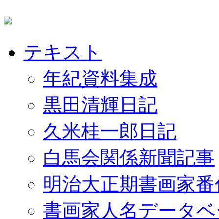
テキスト
年紀資料集成
黒田清輝日記
久米桂一郎日記
白馬会関係新聞記事
明治大正期書画家番
書画家人名データベ