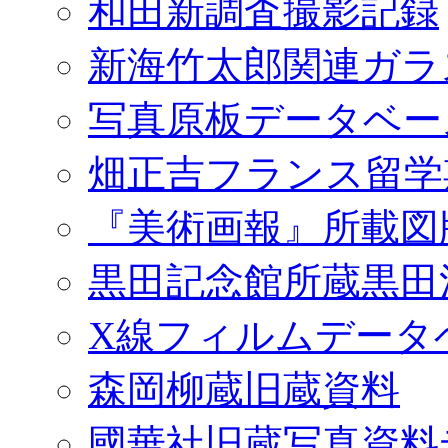
和田新調査撮影記録
新海竹太郎関連ガラ
写真原板データベー
畑正吉フランス留学
『美術画報』所載図
黒田記念館所蔵黒田
X線フィルムデータ
森岡柳蔵旧蔵資料
國華社旧蔵写真資料