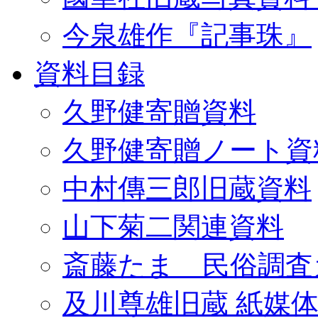
今泉雄作『記事珠』
資料目録
久野健寄贈資料
久野健寄贈ノート資
中村傳三郎旧蔵資料
山下菊二関連資料
斎藤たま 民俗調査
及川尊雄旧蔵 紙媒