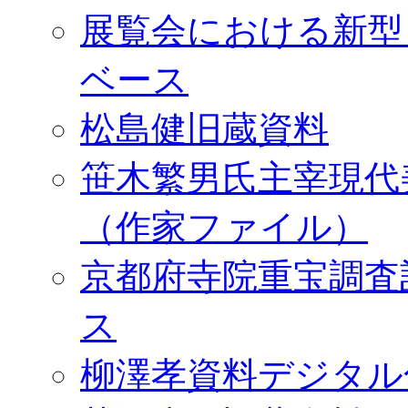
展覧会における新型
ベース
松島健旧蔵資料
笹木繁男氏主宰現代
（作家ファイル）
京都府寺院重宝調査
ス
柳澤孝資料デジタル