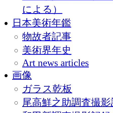
による）
日本美術年鑑
物故者記事
美術界年史
Art news articles
画像
ガラス乾板
尾高鮮之助調査撮影