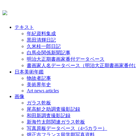
テキスト
年紀資料集成
黒田清輝日記
久米桂一郎日記
白馬会関係新聞記事
明治大正期書画家番付データベース
書画家人名データベース（明治大正期書画家番付
日本美術年鑑
物故者記事
美術界年史
Art news articles
画像
ガラス乾板
尾高鮮之助調査撮影記録
和田新調査撮影記録
新海竹太郎関連ガラス乾板
写真原板データベース（4×5カラー）
畑正吉フランス留学期写真資料