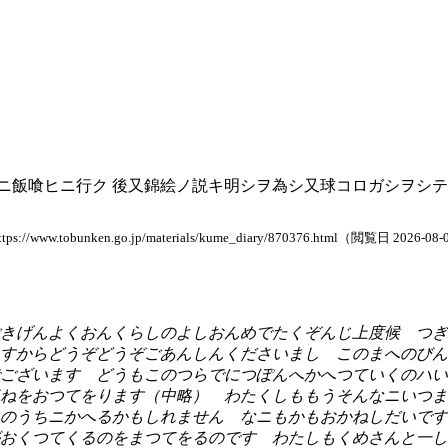
ニ飯喰ヒニ行ク 後又錦絵ノ説キ明シヲ為シ又球コロガシヲシテ
nken.go.jp/materials/kume_diary/870376.html（閲覧日 2026-08-
きげんよくおんくらしのよしおんめでたくぞんじ上度候 つぎ
すからどうぞどうぞごあんしんくださいまし このまへのびん
ございます どうもこのつらでにつぽんへかへつていくのハい
ねをおつてをります（中略） わたくしももうそんなニいつま
のうちニかへるかもしれません なニもかもおかねしだいです
おくつてくるのをまつてをるのです わたしもくめさんと一し