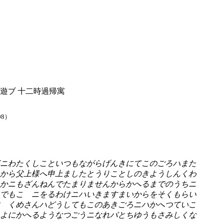
遊ブ 十二時過帰寓
08）
ニわたくしこといつもながらげんきにてこのごろハまた
から父上様へ申上ましたとうりことしのきようしんくわ
かニもざんねんでたまりませんからかへるまでのうちニ
でもこゝニをるわけニハいきますまいからをそくもらい
 くめさんハどうしてもこのあきごろニハかへつていこ
よにかへるようなつごうニなれバとちゆうもさみしくな