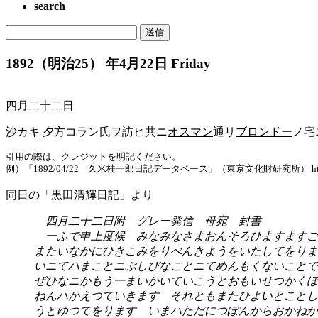
search
1892（明治25） 年4月22日 Friday
四月二十二日
沙カキ 夕方コラン氏ヲ訪ヒ共ニ
オスマン
通リ
ブロンドー
ノ宅
引用の際は、クレジットを明記ください。
例）「1892/04/22 久米桂一郎日記データベース」（東京文化財研究所） https://www.tobu
同日の「黒田清輝日記」より
四月二十二日附 グレー発信 母宛 封書
一ふで申上度候 みなみなさまおんそろひますますご
またいなかにひきこみをりべんきようをいたしてをりま
いニてハまことニぶしびなことニてめんもくないことで
ぜひなニかもう一まいかいていこうとおもいせつかくほ
ねんハかえつていきます それともまたひよいとことし
うとゆつてをります いまハただにつぽんからおかねが