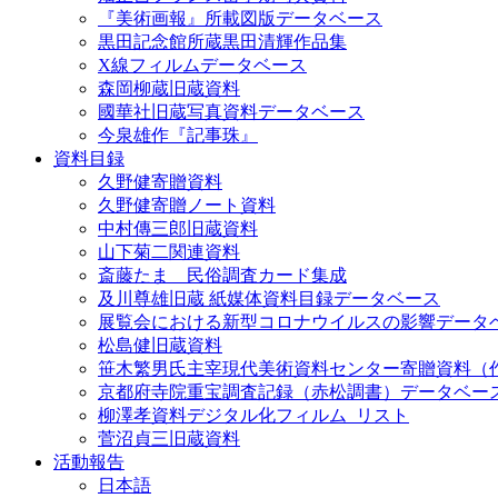
『美術画報』所載図版データベース
黒田記念館所蔵黒田清輝作品集
X線フィルムデータベース
森岡柳蔵旧蔵資料
國華社旧蔵写真資料データベース
今泉雄作『記事珠』
資料目録
久野健寄贈資料
久野健寄贈ノート資料
中村傳三郎旧蔵資料
山下菊二関連資料
斎藤たま 民俗調査カード集成
及川尊雄旧蔵 紙媒体資料目録データベース
展覧会における新型コロナウイルスの影響データ
松島健旧蔵資料
笹木繁男氏主宰現代美術資料センター寄贈資料（
京都府寺院重宝調査記録（赤松調書）データベー
柳澤孝資料デジタル化フィルム_リスト
菅沼貞三旧蔵資料
活動報告
日本語