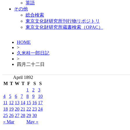
英語
その他
総合検索
東京文化財研究所刊行物リポジトリ
東京文化財研究所蔵書検索（OPAC）
HOME
>
久米桂一郎日記
>
四月二十二日
April 1892
M
T
W
T
F
S
S
1
2
3
4
5
6
7
8
9
10
11
12
13
14
15
16
17
18
19
20
21
22
23
24
25
26
27
28
29
30
« Mar
May »