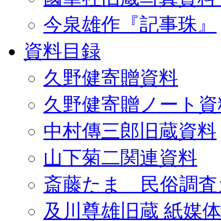
今泉雄作『記事珠』
資料目録
久野健寄贈資料
久野健寄贈ノート資
中村傳三郎旧蔵資料
山下菊二関連資料
斎藤たま 民俗調査
及川尊雄旧蔵 紙媒