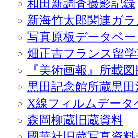
和田新調査撮影記録
新海竹太郎関連ガラ
写真原板データベー
畑正吉フランス留学
『美術画報』所載図
黒田記念館所蔵黒田
X線フィルムデータ
森岡柳蔵旧蔵資料
國華社旧蔵写真資料