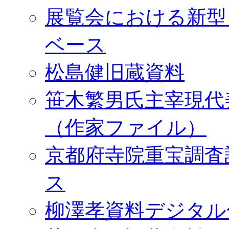
展覧会における新型
ベース
松島健旧蔵資料
笹木繁男氏主宰現代
（作家ファイル）
京都府寺院重宝調査
ス
柳澤孝資料デジタル