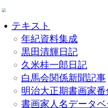
テキスト
年紀資料集成
黒田清輝日記
久米桂一郎日記
白馬会関係新聞記事
明治大正期書画家番
書画家人名データベ