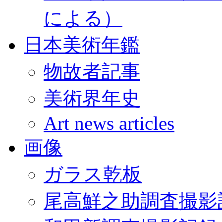
による）
日本美術年鑑
物故者記事
美術界年史
Art news articles
画像
ガラス乾板
尾高鮮之助調査撮影