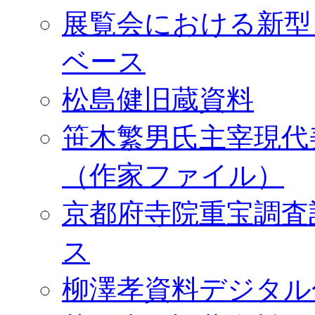
展覧会における新型
ベース
松島健旧蔵資料
笹木繁男氏主宰現代
（作家ファイル）
京都府寺院重宝調査
ス
柳澤孝資料デジタル