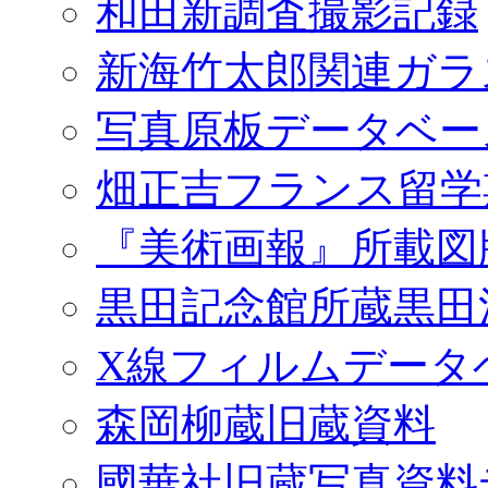
和田新調査撮影記録
新海竹太郎関連ガラ
写真原板データベー
畑正吉フランス留学
『美術画報』所載図
黒田記念館所蔵黒田
X線フィルムデータ
森岡柳蔵旧蔵資料
國華社旧蔵写真資料