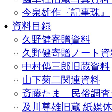
今泉雄作『記事珠』
資料目録
久野健寄贈資料
久野健寄贈ノート資
中村傳三郎旧蔵資料
山下菊二関連資料
斎藤たま 民俗調査
及川尊雄旧蔵 紙媒