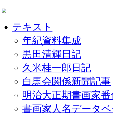
テキスト
年紀資料集成
黒田清輝日記
久米桂一郎日記
白馬会関係新聞記事
明治大正期書画家番
書画家人名データベ