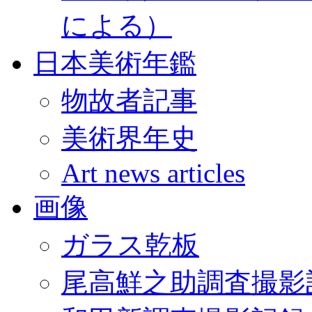
による）
日本美術年鑑
物故者記事
美術界年史
Art news articles
画像
ガラス乾板
尾高鮮之助調査撮影