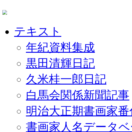
テキスト
年紀資料集成
黒田清輝日記
久米桂一郎日記
白馬会関係新聞記事
明治大正期書画家番
書画家人名データベ