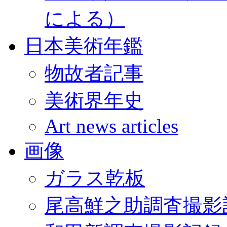
による）
日本美術年鑑
物故者記事
美術界年史
Art news articles
画像
ガラス乾板
尾高鮮之助調査撮影