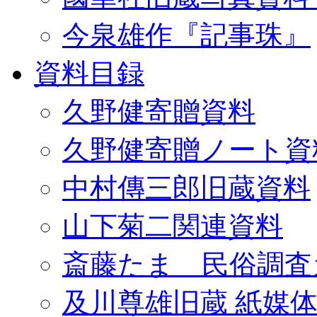
今泉雄作『記事珠』
資料目録
久野健寄贈資料
久野健寄贈ノート資
中村傳三郎旧蔵資料
山下菊二関連資料
斎藤たま 民俗調査
及川尊雄旧蔵 紙媒