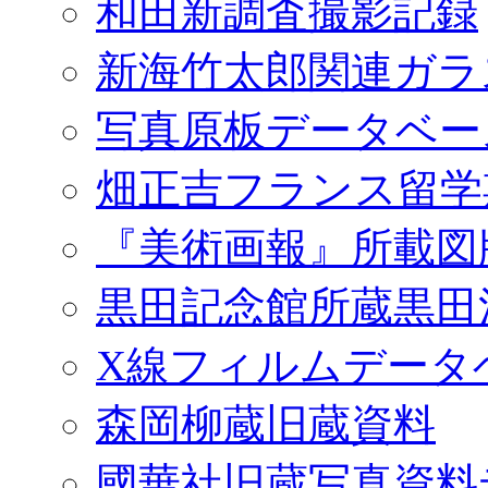
和田新調査撮影記録
新海竹太郎関連ガラ
写真原板データベー
畑正吉フランス留学
『美術画報』所載図
黒田記念館所蔵黒田
X線フィルムデータ
森岡柳蔵旧蔵資料
國華社旧蔵写真資料