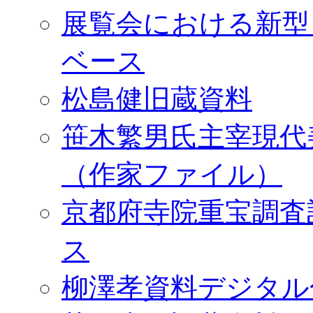
展覧会における新型
ベース
松島健旧蔵資料
笹木繁男氏主宰現代
（作家ファイル）
京都府寺院重宝調査
ス
柳澤孝資料デジタル