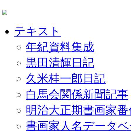
テキスト
年紀資料集成
黒田清輝日記
久米桂一郎日記
白馬会関係新聞記事
明治大正期書画家番
書画家人名データベ