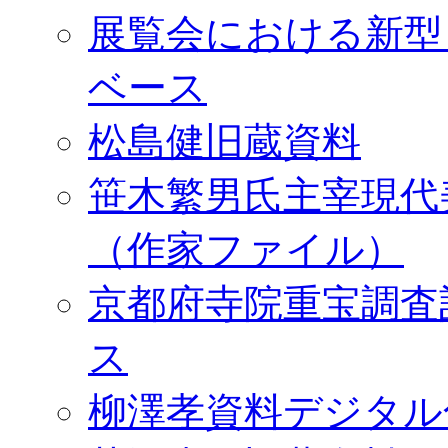
展覧会における新型
ベース
松島健旧蔵資料
笹木繁男氏主宰現代
（作家ファイル）
京都府寺院重宝調査
ス
柳澤孝資料デジタル