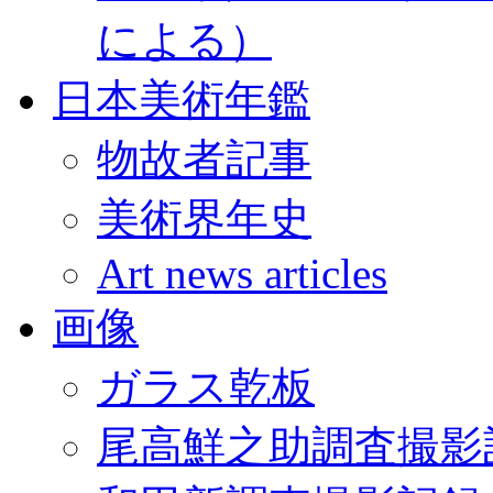
による）
日本美術年鑑
物故者記事
美術界年史
Art news articles
画像
ガラス乾板
尾高鮮之助調査撮影