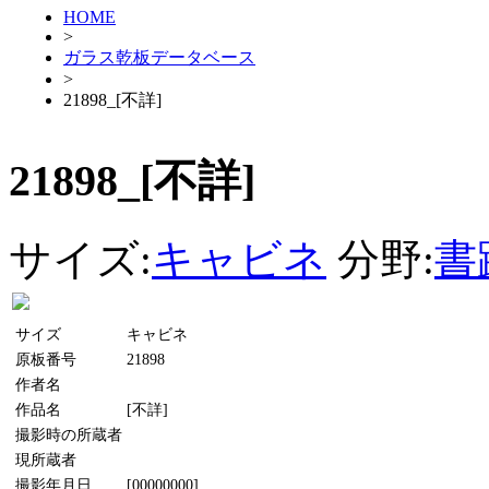
HOME
>
ガラス乾板データベース
>
21898_[不詳]
21898_[不詳]
サイズ:
キャビネ
分野:
書
サイズ
キャビネ
原板番号
21898
作者名
作品名
[不詳]
撮影時の所蔵者
現所蔵者
撮影年月日
[00000000]