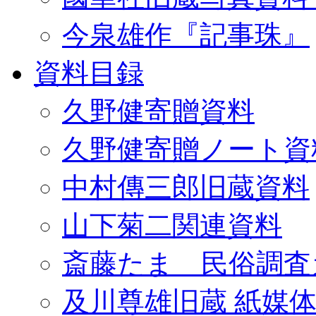
今泉雄作『記事珠』
資料目録
久野健寄贈資料
久野健寄贈ノート資
中村傳三郎旧蔵資料
山下菊二関連資料
斎藤たま 民俗調査
及川尊雄旧蔵 紙媒