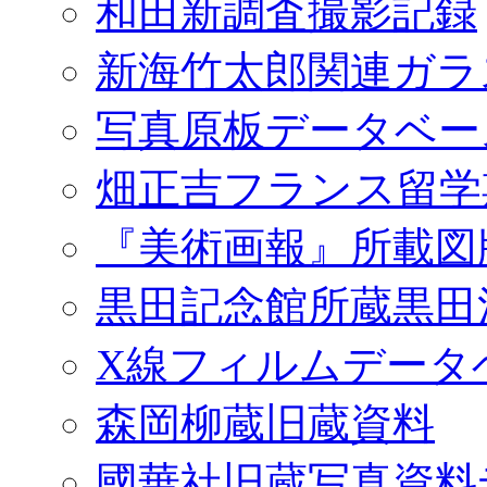
和田新調査撮影記録
新海竹太郎関連ガラ
写真原板データベー
畑正吉フランス留学
『美術画報』所載図
黒田記念館所蔵黒田
X線フィルムデータ
森岡柳蔵旧蔵資料
國華社旧蔵写真資料