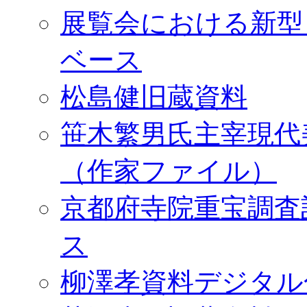
展覧会における新型
ベース
松島健旧蔵資料
笹木繁男氏主宰現代
（作家ファイル）
京都府寺院重宝調査
ス
柳澤孝資料デジタル