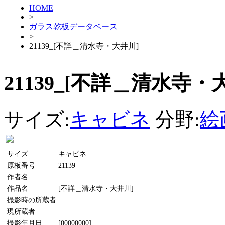
HOME
>
ガラス乾板データベース
>
21139_[不詳＿清水寺・大井川]
21139_[不詳＿清水寺・
サイズ:
キャビネ
分野:
絵
サイズ
キャビネ
原板番号
21139
作者名
作品名
[不詳＿清水寺・大井川]
撮影時の所蔵者
現所蔵者
撮影年月日
[00000000]