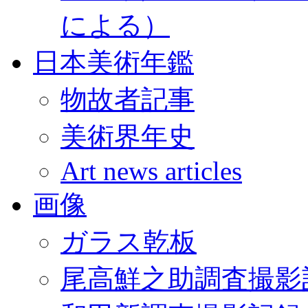
による）
日本美術年鑑
物故者記事
美術界年史
Art news articles
画像
ガラス乾板
尾高鮮之助調査撮影