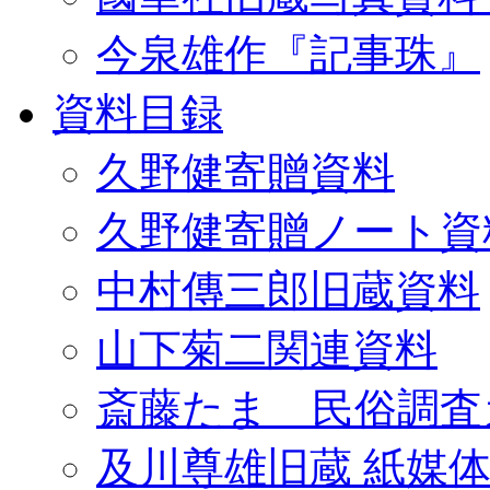
今泉雄作『記事珠』
資料目録
久野健寄贈資料
久野健寄贈ノート資
中村傳三郎旧蔵資料
山下菊二関連資料
斎藤たま 民俗調査
及川尊雄旧蔵 紙媒