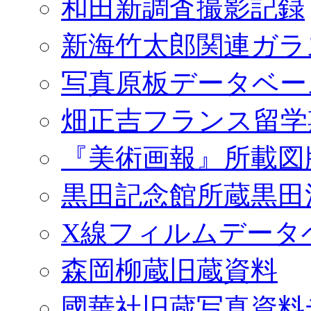
和田新調査撮影記録
新海竹太郎関連ガラ
写真原板データベー
畑正吉フランス留学
『美術画報』所載図
黒田記念館所蔵黒田
X線フィルムデータ
森岡柳蔵旧蔵資料
國華社旧蔵写真資料