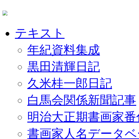
テキスト
年紀資料集成
黒田清輝日記
久米桂一郎日記
白馬会関係新聞記事
明治大正期書画家番
書画家人名データベ