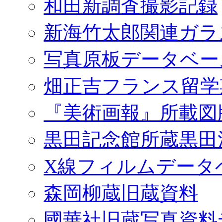
和田新調査撮影記録
新海竹太郎関連ガラ
写真原板データベー
畑正吉フランス留学
『美術画報』所載図
黒田記念館所蔵黒田
X線フィルムデータ
森岡柳蔵旧蔵資料
國華社旧蔵写真資料