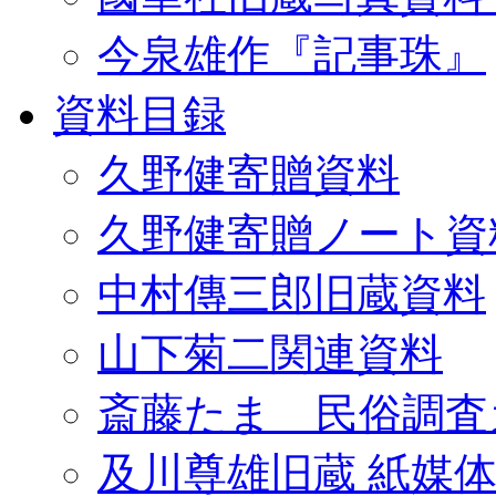
今泉雄作『記事珠』
資料目録
久野健寄贈資料
久野健寄贈ノート資
中村傳三郎旧蔵資料
山下菊二関連資料
斎藤たま 民俗調査
及川尊雄旧蔵 紙媒