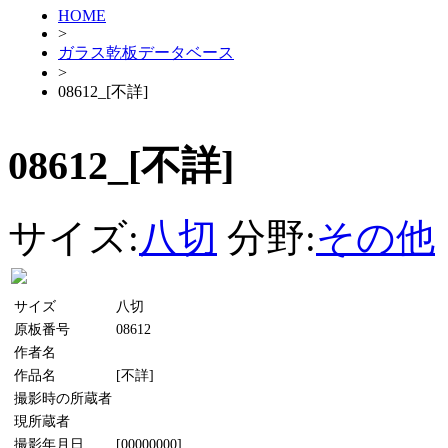
HOME
>
ガラス乾板データベース
>
08612_[不詳]
08612_[不詳]
サイズ:
八切
分野:
その他
サイズ
八切
原板番号
08612
作者名
作品名
[不詳]
撮影時の所蔵者
現所蔵者
撮影年月日
[00000000]