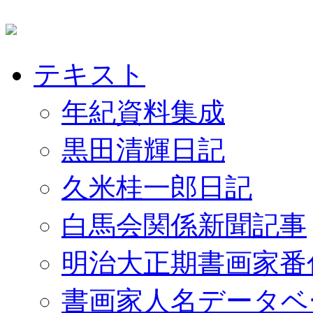
テキスト
年紀資料集成
黒田清輝日記
久米桂一郎日記
白馬会関係新聞記事
明治大正期書画家番
書画家人名データベ