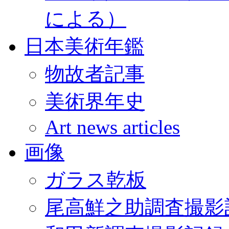
による）
日本美術年鑑
物故者記事
美術界年史
Art news articles
画像
ガラス乾板
尾高鮮之助調査撮影