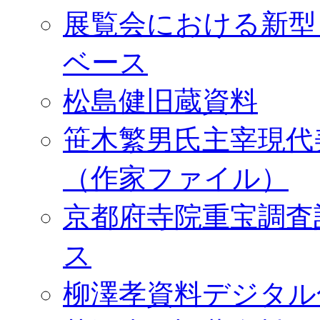
展覧会における新型
ベース
松島健旧蔵資料
笹木繁男氏主宰現代
（作家ファイル）
京都府寺院重宝調査
ス
柳澤孝資料デジタル