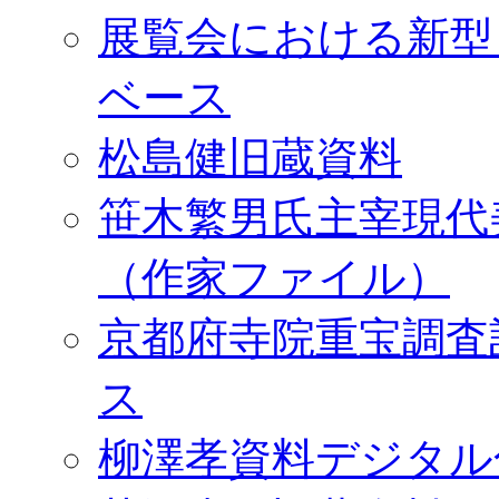
展覧会における新型
ベース
松島健旧蔵資料
笹木繁男氏主宰現代
（作家ファイル）
京都府寺院重宝調査
ス
柳澤孝資料デジタル