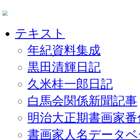
テキスト
年紀資料集成
黒田清輝日記
久米桂一郎日記
白馬会関係新聞記事
明治大正期書画家番
書画家人名データベ