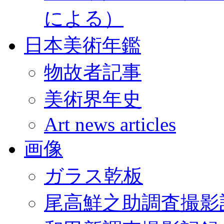
による）
日本美術年鑑
物故者記事
美術界年史
Art news articles
画像
ガラス乾板
尾高鮮之助調査撮影