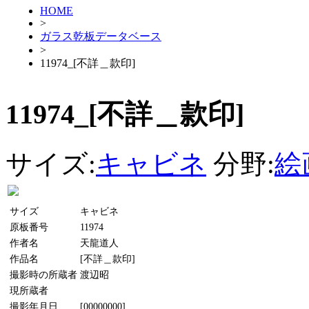
HOME
>
ガラス乾板データベース
>
11974_[不詳＿款印]
11974_[不詳＿款印]
サイズ:
キャビネ
分野:
絵
サイズ
キャビネ
原板番号
11974
作者名
天龍道人
作品名
[不詳＿款印]
撮影時の所蔵者
渡辺昭
現所蔵者
撮影年月日
[00000000]