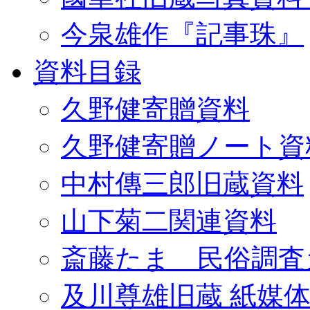
今泉雄作『記事珠』
資料目録
久野健寄贈資料
久野健寄贈ノート資
中村傳三郎旧蔵資料
山下菊二関連資料
斎藤たま 民俗調査
及川尊雄旧蔵 紙媒