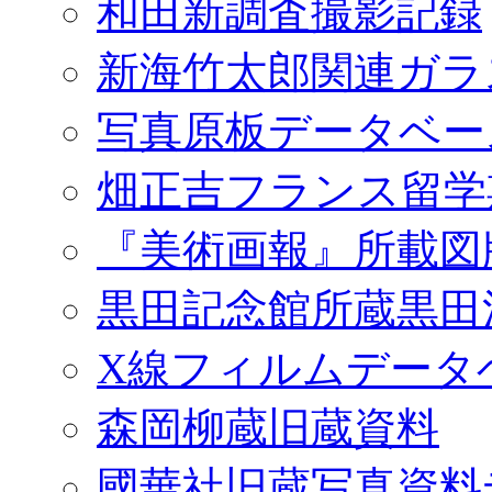
和田新調査撮影記録
新海竹太郎関連ガラ
写真原板データベー
畑正吉フランス留学
『美術画報』所載図
黒田記念館所蔵黒田
X線フィルムデータ
森岡柳蔵旧蔵資料
國華社旧蔵写真資料