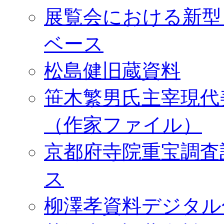
展覧会における新型
ベース
松島健旧蔵資料
笹木繁男氏主宰現代
（作家ファイル）
京都府寺院重宝調査
ス
柳澤孝資料デジタル