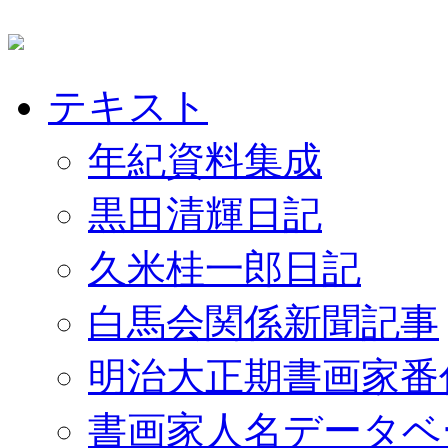
テキスト
年紀資料集成
黒田清輝日記
久米桂一郎日記
白馬会関係新聞記事
明治大正期書画家番
書画家人名データベ