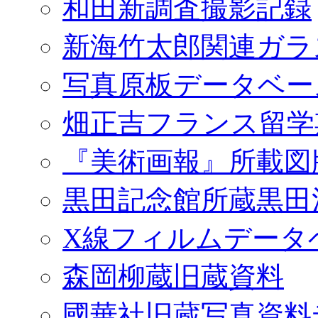
和田新調査撮影記録
新海竹太郎関連ガラ
写真原板データベー
畑正吉フランス留学
『美術画報』所載図
黒田記念館所蔵黒田
X線フィルムデータ
森岡柳蔵旧蔵資料
國華社旧蔵写真資料