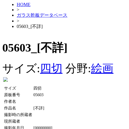
HOME
>
ガラス乾板データベース
>
05603_[不詳]
05603_[不詳]
サイズ:
四切
分野:
絵画
サイズ
四切
原板番号
05603
作者名
作品名
[不詳]
撮影時の所蔵者
現所蔵者
撮影年月日
[00000000]