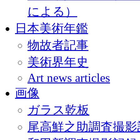
による）
日本美術年鑑
物故者記事
美術界年史
Art news articles
画像
ガラス乾板
尾高鮮之助調査撮影