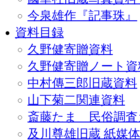
今泉雄作『記事珠』
資料目録
久野健寄贈資料
久野健寄贈ノート資
中村傳三郎旧蔵資料
山下菊二関連資料
斎藤たま 民俗調査
及川尊雄旧蔵 紙媒