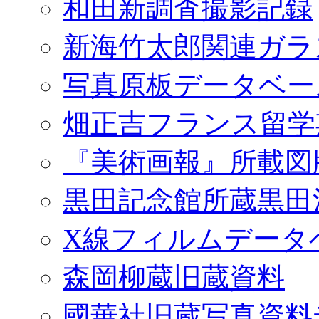
和田新調査撮影記録
新海竹太郎関連ガラ
写真原板データベー
畑正吉フランス留学
『美術画報』所載図
黒田記念館所蔵黒田
X線フィルムデータ
森岡柳蔵旧蔵資料
國華社旧蔵写真資料