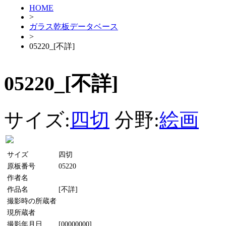
HOME
>
ガラス乾板データベース
>
05220_[不詳]
05220_[不詳]
サイズ:
四切
分野:
絵画
サイズ
四切
原板番号
05220
作者名
作品名
[不詳]
撮影時の所蔵者
現所蔵者
撮影年月日
[00000000]