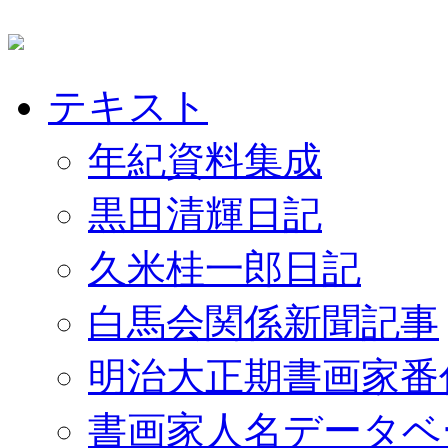
テキスト
年紀資料集成
黒田清輝日記
久米桂一郎日記
白馬会関係新聞記事
明治大正期書画家番
書画家人名データベ