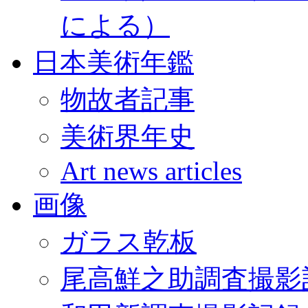
による）
日本美術年鑑
物故者記事
美術界年史
Art news articles
画像
ガラス乾板
尾高鮮之助調査撮影