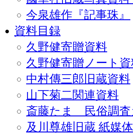
今泉雄作『記事珠』
資料目録
久野健寄贈資料
久野健寄贈ノート資
中村傳三郎旧蔵資料
山下菊二関連資料
斎藤たま 民俗調査
及川尊雄旧蔵 紙媒