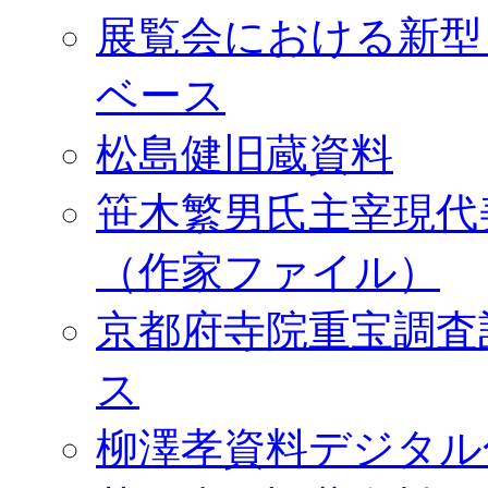
展覧会における新型
ベース
松島健旧蔵資料
笹木繁男氏主宰現代
（作家ファイル）
京都府寺院重宝調査
ス
柳澤孝資料デジタル