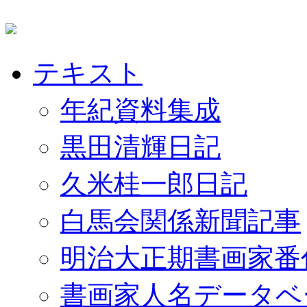
テキスト
年紀資料集成
黒田清輝日記
久米桂一郎日記
白馬会関係新聞記事
明治大正期書画家番
書画家人名データベ