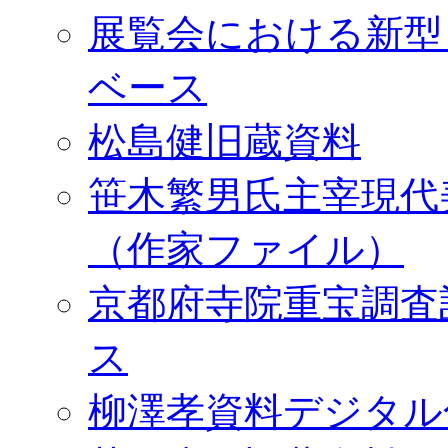
展覧会における新型
ベース
松島健旧蔵資料
笹木繁男氏主宰現代
（作家ファイル）
京都府寺院重宝調査
ス
柳澤孝資料デジタル