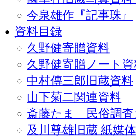
今泉雄作『記事珠』
資料目録
久野健寄贈資料
久野健寄贈ノート資
中村傳三郎旧蔵資料
山下菊二関連資料
斎藤たま 民俗調査
及川尊雄旧蔵 紙媒