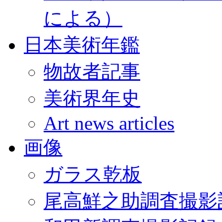
による）
日本美術年鑑
物故者記事
美術界年史
Art news articles
画像
ガラス乾板
尾高鮮之助調査撮影