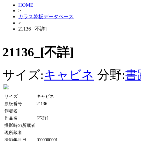
HOME
>
ガラス乾板データベース
>
21136_[不詳]
21136_[不詳]
サイズ:
キャビネ
分野:
書
サイズ
キャビネ
原板番号
21136
作者名
作品名
[不詳]
撮影時の所蔵者
現所蔵者
撮影年月日
[00000000]