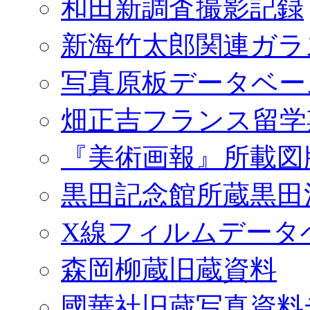
和田新調査撮影記録
新海竹太郎関連ガラ
写真原板データベー
畑正吉フランス留学
『美術画報』所載図
黒田記念館所蔵黒田
X線フィルムデータ
森岡柳蔵旧蔵資料
國華社旧蔵写真資料