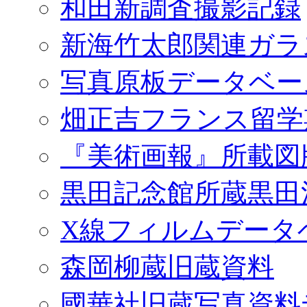
和田新調査撮影記録
新海竹太郎関連ガラ
写真原板データベー
畑正吉フランス留学
『美術画報』所載図
黒田記念館所蔵黒田
X線フィルムデータ
森岡柳蔵旧蔵資料
國華社旧蔵写真資料