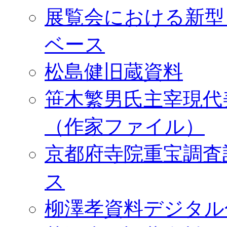
展覧会における新型
ベース
松島健旧蔵資料
笹木繁男氏主宰現代
（作家ファイル）
京都府寺院重宝調査
ス
柳澤孝資料デジタル