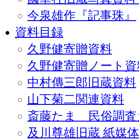
今泉雄作『記事珠』
資料目録
久野健寄贈資料
久野健寄贈ノート資
中村傳三郎旧蔵資料
山下菊二関連資料
斎藤たま 民俗調査
及川尊雄旧蔵 紙媒