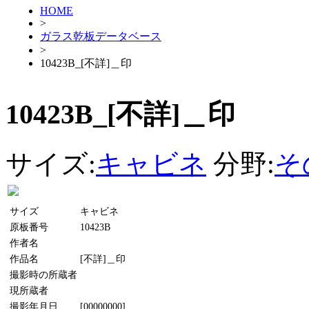
HOME
>
ガラス乾板データベース
>
10423B_[不詳]＿印
10423B_[不詳]＿印
サイズ:
キャビネ
分野:
そ
サイズ
キャビネ
原板番号
10423B
作者名
作品名
[不詳]＿印
撮影時の所蔵者
現所蔵者
撮影年月日
[00000000]