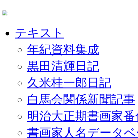
テキスト
年紀資料集成
黒田清輝日記
久米桂一郎日記
白馬会関係新聞記事
明治大正期書画家番
書画家人名データベ