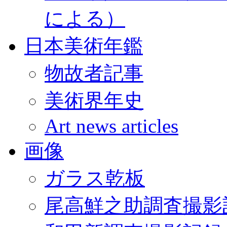
による）
日本美術年鑑
物故者記事
美術界年史
Art news articles
画像
ガラス乾板
尾高鮮之助調査撮影