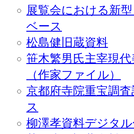
展覧会における新型
ベース
松島健旧蔵資料
笹木繁男氏主宰現代
（作家ファイル）
京都府寺院重宝調査
ス
柳澤孝資料デジタル