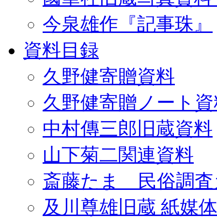
今泉雄作『記事珠』
資料目録
久野健寄贈資料
久野健寄贈ノート資
中村傳三郎旧蔵資料
山下菊二関連資料
斎藤たま 民俗調査
及川尊雄旧蔵 紙媒