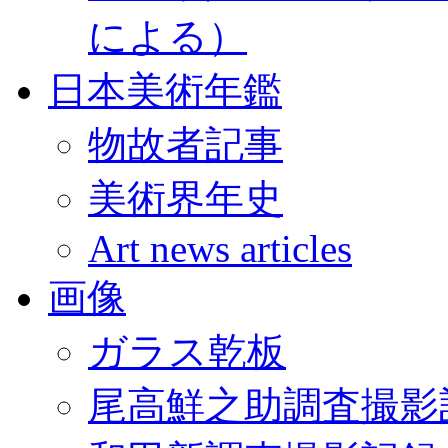
による）
日本美術年鑑
物故者記事
美術界年史
Art news articles
画像
ガラス乾板
尾高鮮之助調査撮影