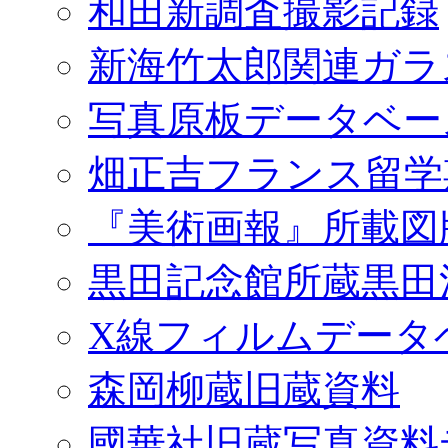
和田新調査撮影記録
新海竹太郎関連ガラ
写真原板データベー
畑正吉フランス留学
『美術画報』所載図
黒田記念館所蔵黒田
X線フィルムデータ
森岡柳蔵旧蔵資料
國華社旧蔵写真資料