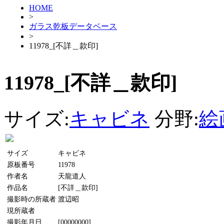
HOME
>
ガラス乾板データベース
>
11978_[不詳＿款印]
11978_[不詳＿款印]
サイズ:
キャビネ
分野:
絵
サイズ
キャビネ
原板番号
11978
作者名
天龍道人
作品名
[不詳＿款印]
撮影時の所蔵者
渡辺昭
現所蔵者
撮影年月日
[00000000]