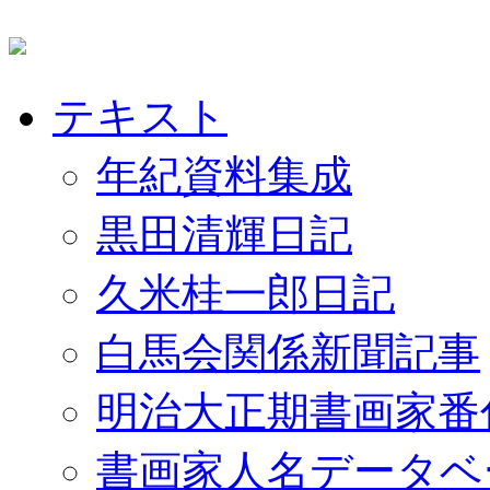
テキスト
年紀資料集成
黒田清輝日記
久米桂一郎日記
白馬会関係新聞記事
明治大正期書画家番
書画家人名データベ